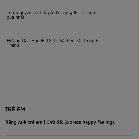
IELTS
Tất tần tật về tài liệu luyện thi IELTS
Top 5 quyển sách luyện từ vựng IELTS hiệu
quả nhất
Hướng Dẫn Học IELTS Từ 5.0 Lên 7.0 Trong 6
Tháng
TRẺ EM