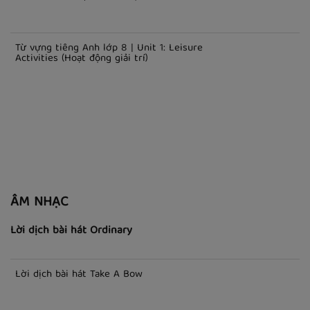
Từ vựng tiếng Anh lớp 8 | Unit 3: Peoples of Viet Nam (Các
dân tộc Việt Nam)
Từ vựng tiếng Anh lớp 9 | Unit 5: Wonders Of
Viet Nam - Kì quan của Việt Nam
Từ vựng tiếng Anh lớp 8 | Unit 1: Leisure
Activities (Hoạt động giải trí)
ÂM NHẠC
Lời dịch bài hát Ordinary