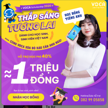
MENU
ĐĂNG NHẬP
VOCA
Từ vựng
Ngữ pháp
Mẫu câu
Học phát âm
Giao tiếp
Luyện viết
Phương pháp - kinh nghiệm
Lời dịch
Lời dịch bài hát Happy Ending
Lời dịch bài hát Be What You Want
To Be