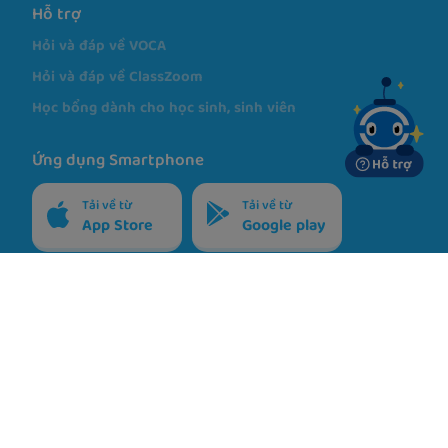
VOCA EPT
VOCA Music
Hỗ trợ
Hỏi và đáp về VOCA
Hỏi và đáp về ClassZoom
Học bổng dành cho học sinh, sinh viên
Ứng dụng Smartphone
Tải về từ
Tải về từ
App Store
Google play
Chính sách
Điều khoản