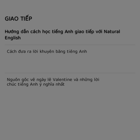
100 Tên thương hiệu Đa Quốc Gia với Giọng
Mỹ - Phát Âm Giọng Mỹ
GIAO TIẾP
Hướng dẫn cách học tiếng Anh giao tiếp với Natural
English
Cách đưa ra lời khuyên bằng tiếng Anh
Nguồn gốc về ngày lễ Valentine và những lời
chúc tiếng Anh ý nghĩa nhất