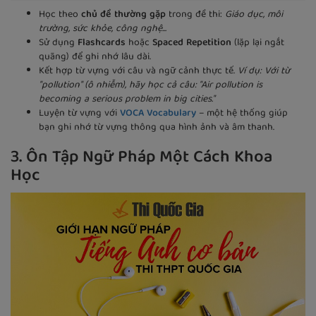
Học theo
chủ đề thường gặp
trong đề thi:
Giáo dục, môi
trường, sức khỏe, công nghệ...
Sử dụng
Flashcards
hoặc
Spaced Repetition
(lặp lại ngắt
quãng) để ghi nhớ lâu dài.
Kết hợp từ vựng với câu và ngữ cảnh thực tế.
Ví dụ: Với từ
"pollution" (ô nhiễm), hãy học cả câu: "Air pollution is
becoming a serious problem in big cities."
Luyện từ vựng với
VOCA Vocabulary
– một hệ thống giúp
bạn ghi nhớ từ vựng thông qua hình ảnh và âm thanh.
3. Ôn Tập Ngữ Pháp Một Cách Khoa
Học