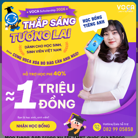
MENU
ĐĂNG NHẬP
VOCA
Từ vựng
Ngữ pháp
Mẫu câu
Học phát âm
Giao tiếp
Luyện viết
Tin tức
Giải đề thi môn tiếng Anh
Lớp 10
Lớp 11
Tiếng Anh Lớp 12 - 
Phổ thông
Giải đề thi môn tiếng Anh
Bí Quyết Luyện Thi Tiếng Anh Đạt Điểm Cao
Trong Kỳ Thi THPT
VOCA
đăng lúc 16:52 25/03/2025