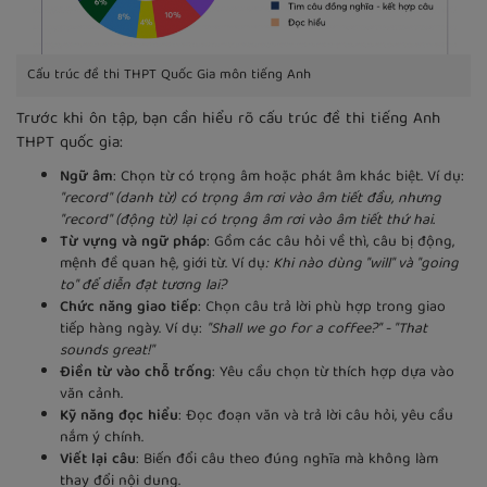
Cấu trúc đề thi THPT Quốc Gia môn tiếng Anh
Trước khi ôn tập, bạn cần hiểu rõ cấu trúc đề thi tiếng Anh
THPT quốc gia:
Ngữ âm
: Chọn từ có trọng âm hoặc phát âm khác biệt. Ví dụ:
"record" (danh từ) có trọng âm rơi vào âm tiết đầu, nhưng
"record" (động từ) lại có trọng âm rơi vào âm tiết thứ hai.
Từ vựng và ngữ pháp
: Gồm các câu hỏi về thì, câu bị động,
mệnh đề quan hệ, giới từ. Ví dụ
: Khi nào dùng "will" và "going
to" để diễn đạt tương lai?
Chức năng giao tiếp
: Chọn câu trả lời phù hợp trong giao
tiếp hàng ngày. Ví dụ:
"Shall we go for a coffee?" - "That
sounds great!"
Điền từ vào chỗ trống
: Yêu cầu chọn từ thích hợp dựa vào
văn cảnh.
Kỹ năng đọc hiểu
: Đọc đoạn văn và trả lời câu hỏi, yêu cầu
nắm ý chính.
Viết lại câu
: Biến đổi câu theo đúng nghĩa mà không làm
thay đổi nội dung.