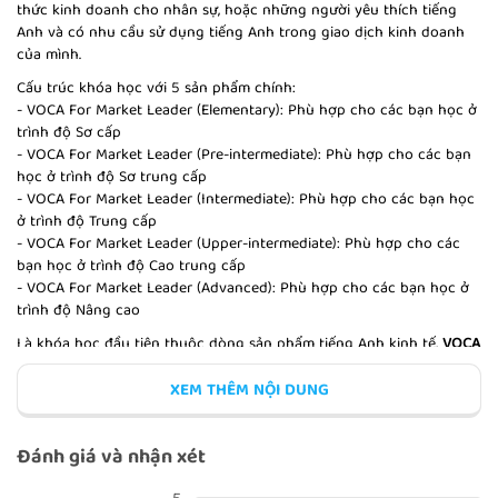
thức kinh doanh cho nhân sự, hoặc những người yêu thích tiếng
Anh và có nhu cầu sử dụng tiếng Anh trong giao dịch kinh doanh
của mình.
Cấu trúc khóa học với 5 sản phẩm chính:
BÀI KIỂM TRA TUẦN 1
- VOCA For Market Leader (Elementary): Phù hợp cho các bạn học ở
trình độ Sơ cấp
- VOCA For Market Leader (Pre-intermediate): Phù hợp cho các bạn
học ở trình độ Sơ trung cấp
- VOCA For Market Leader (Intermediate): Phù hợp cho các bạn học
ở trình độ Trung cấp
ENERGY (READING)
- VOCA For Market Leader (Upper-intermediate): Phù hợp cho các
bạn học ở trình độ Cao trung cấp
- VOCA For Market Leader (Advanced): Phù hợp cho các bạn học ở
trình độ Nâng cao
Là khóa học đầu tiên thuộc dòng sản phẩm tiếng Anh kinh tế,
VOCA
EMPLOYMENT TRENDS (VOCAB)
For Market Leader (Advanced)
là bộ từ vựng cuối cùng thuộc dòng
5 sản phẩm Market Leader, khóa học sẽ giúp bạn nắm vững gần
XEM THÊM NỘI DUNG
400 từ, cụm từ, thuật ngữ quan trọng và thường gặp trong các tình
huống kinh doanh, thương mại.
Đánh giá và nhận xét
Những ưu điểm khi học tiếng Anh thương mại với Market Leader:
1/ Giáo trình Market Leader được VOCA lựa chọn để xây dựng khóa