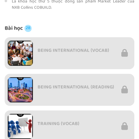
Là khóa học thứ 5 thuộc dòng sản phẩm Market Leader của
NXB Collins COBUILD.
Bài học
28
BEING INTERNATIONAL (VOCAB)
BEING INTERNATIONAL (READING)
TRAINING (VOCAB)