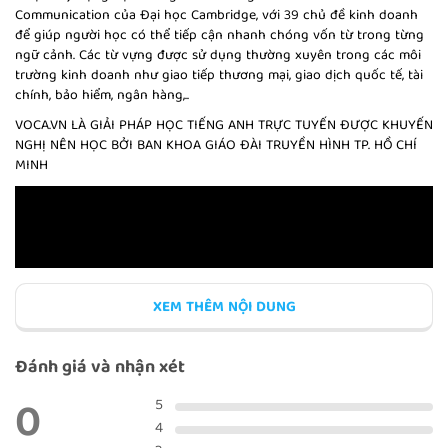
Communication của Đại học Cambridge, với 39 chủ đề kinh doanh
để giúp người học có thể tiếp cận nhanh chóng vốn từ trong từng
BÀI KIỂM TRA TUẦN 1
ngữ cảnh. Các từ vựng được sử dụng thường xuyên trong các môi
trường kinh doanh như giao tiếp thương mại, giao dịch quốc tế, tài
chính, bảo hiểm, ngân hàng,..
VOCA.VN LÀ GIẢI PHÁP HỌC TIẾNG ANH TRỰC TUYẾN ĐƯỢC KHUYẾN
NGHỊ NÊN HỌC BỞI BAN KHOA GIÁO ĐÀI TRUYỀN HÌNH TP. HỒ CHÍ
MINH
MANAGING ACROSS CULTURES 2
RECRUITMENT 1
XEM THÊM NỘI DUNG
Đánh giá và nhận xét
0
RECRUITMENT 2
5
4