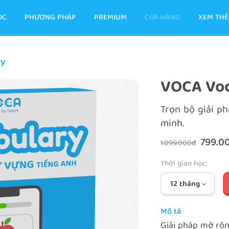
ỌC
PHƯƠNG PHÁP
PREMIUM
CỬA HÀNG
XEM TH
ry
VOCA Voc
Trọn bộ giải p
minh.
799.0
1.099.000đ
Thời gian học:
12 tháng
Mô tả
Giải pháp mở rộ