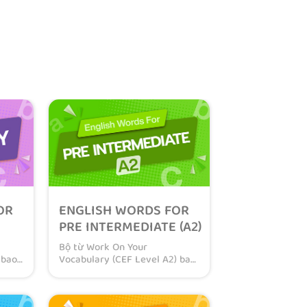
OR
ENGLISH WORDS FOR
PRE INTERMEDIATE (A2)
Bộ từ Work On Your
 bao
Vocabulary (CEF Level A2) bao
nh
gồm 520 từ vựng tiếng Anh
 đầu
dành cho các bạn mới bắt đầu
luyện thi chứng chỉ CEFR