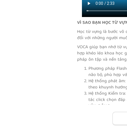
VÌ SAO BẠN HỌC TỪ VỰ
Học từ vựng là bước vô c
đối với những người muố
VOCA giúp bạn nhớ từ vự
hợp khéo léo khoa học 
pháp ôn tập và nền tảng 
Phương pháp Flashc
não bộ, phù hợp v
Hệ thống phát âm: 
theo khuynh hướn
Hệ thống Kiểm tra:
tác click chọn đáp
VẬN ĐỘNG.
Học từ vựng theo p
Hệ thống học từ th
Hệ thống ôn tập hi