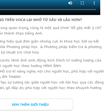
theo chương trình Cambridge
theo chương trình Cambr
ESOL
ESOL
NG TRÊN VOCA LẠI NHỚ TỪ SÂU VÀ LÂU HƠN?
ùng quan trọng, cũng là một quá trình “dễ gây mất ý chí”
n thành thạo tiếng Anh.
ng hiệu quả đơn giản nhưng cực kì khoa học bởi sự kết
giữa Phương pháp học & Phương pháp kiểm tra & phương
kỹ thuật trò chơi hóa.
ENGLISH FOR GLOBAL
ENGLISH FOR GLO
ards: Hình ảnh sinh động, kích thích trí tưởng tượng của
SUCCESS GRADE 1
SUCCESS GRADE 2
ới người học theo hướng HÌNH ẢNH
ENGLISH FOR GLOBAL
ENGLISH FOR GLOBAL
Hỗ trợ kĩ năng nghe, nói cho người học, phù hợp với người
SUCCESS GRADE 1
SUCCESS GRADE 2
g ÂM THANH
 Tạo sự tương tác giữa người học với bài học qua các động
 án, gõ đáp án, phù hợp với người học theo khuynh hướng
hương pháp trò chơi hóa.
eo chủ đề và ngữ cảnh.
XEM THÊM GIỚI THIỆU
ệu quả để đường cong trí nhớ duy trì ở mức tối đa.