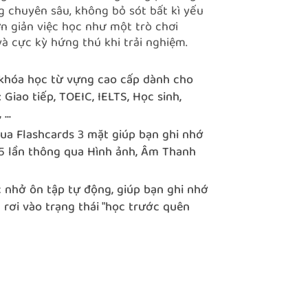
 chuyên sâu, không bỏ sót bất kì yếu
ơn giản việc học như một trò chơi
à cực kỳ hứng thú khi trải nghiệm.
khóa học từ vựng cao cấp dành cho
 Giao tiếp, TOEIC, IELTS, Học sinh,
...
ua Flashcards 3 mặt giúp bạn ghi nhớ
5 lần thông qua Hình ảnh, Âm Thanh
 nhở ôn tập tự động, giúp bạn ghi nhớ
 rơi vào trạng thái "học trước quên
 VOCA 'mọi lúc mọi nơi'... Mọi rào cản
, hay thời gian sẽ bị phá bỏ.