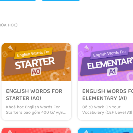
HÓA HỌC)
ENGLISH WORDS FOR
ENGLISH WORDS F
STARTER (A0)
ELEMENTARY (A1)
Khoá học English Words For
Bộ từ Work On Your
Starters bao gồm 400 từ vựng
Vocabulary (CEF Level A1)
tiếng Anh căn bản được sắp
gồm 500 từ vựng tiếng A
xếp theo chủ đề, khóa học phù
dành cho các bạn mới bắt
hợp cho người mới bắt đầu học
luyện thi chứng chỉ CEFR