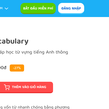
ÊM
BẮT ĐẦU MIỄN PHÍ
ĐĂNG NHẬP
abulary
háp học từ vựng tiếng Anh thông
00đ
-27%
THÊM VÀO GIỎ HÀNG
ng vốn từ nhanh chóng bằng phương