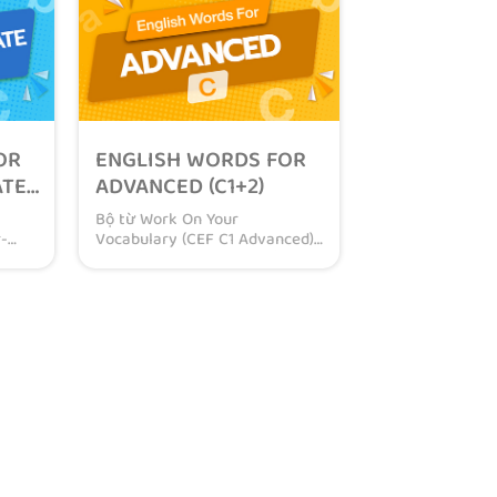
âu
(Tiếng Anh theo chuẩn Châu
ở
Âu), phù hợp cho các bạn ở
p).
trình độ Pre-intermediate (sơ
trung cấp).
OR
ENGLISH WORDS FOR
ATE
ADVANCED (C1+2)
Bộ từ Work On Your
-
Vocabulary (CEF C1 Advanced)
0 từ
bao gồm 540 từ vựng tiếng
các
Anh dành cho các bạn mới bắt
đầu luyện thi chứng chỉ CEFR
h
(Tiếng Anh theo chuẩn Châu
 hợp
Âu), phù hợp cho các bạn ở
o
trình độ Cao cấp.
S
1000 SMART WORDS