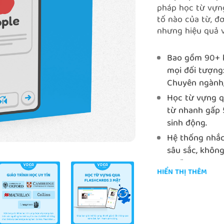
pháp học từ vựng
tố nào của từ, đ
nhưng hiệu quả v
Bao gồm 90+ 
mọi đối tượng:
Chuyên ngành, 
Học từ vựng q
từ nhanh gấp 
sinh động.
Hệ thống nhắc
sâu sắc, không
sau".
HIỂN THỊ THÊM
Bạn có thể học
về khoảng cách