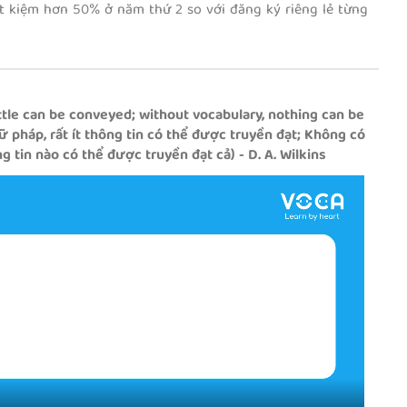
t kiệm hơn 50% ở năm thứ 2 so với đăng ký riêng lẻ từng
1000 ESSENTIAL
1000 ESSENTIAL
WORDS IN STORIES
WORDS IN STORIES
ttle can be conveyed; without vocabulary, nothing can be
(IMPROVER)
(ADVANCED)
 pháp, rất ít thông tin có thể được truyền đạt; Không có
1000 Essential Words in
1000 Essential Words in
 tin nào có thể được truyền đạt cả) - D. A. Wilkins
Stories (Improver) với 60 chủ
Stories (Advanced) với 60
đề, cung cấp hơn 1100 từ vựng
đề, cung cấp hơn 1100 từ 
tiếng Anh thông dụng trong
tiếng Anh thông dụng tro
giao tiếp. Bộ sản phẩm nhắm
giao tiếp. Bộ sản phẩm n
đến đối tượng có trình độ học
đến đối tượng học tiếng 
trung cấp trở lên.
nâng cao.
VOCA FOR CAMBRIDGE
VOCA FOR CAMBRI
MOVERS
FLYERS
Từ vựng cho cấp độ Movers
Từ vựng cho cấp độ Flyers