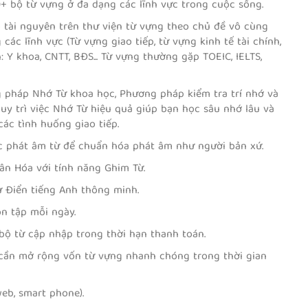
NO.1
 bộ từ vựng ở đa dạng các lĩnh vực trong cuộc sống.
Bao gồm 3000 từ vựng tiếng
Là bộ từ đầu tiên thuộc d
tài nguyên trên thư viện từ vựng theo chủ đề vô cùng
Anh thông dụng nhất trong
3000 SMART WORDS, với 
ác lĩnh vực (Từ vựng giao tiếp, từ vựng kinh tế tài chính,
giao tiếp. Bộ từ nhắm đến đối
từ vựng thông dụng nhất
 Y khoa, CNTT, BĐS... Từ vựng thường gặp TOEIC, IELTS,
tượng những người học tiếng
đến đối tượng những học 
Anh giao tiếp, người mới bắt
Anh giao tiếp, mới bắt đầ
đầu học tiếng Anh hoặc người
tiếng Anh hoặc bị mất căn
 pháp Nhớ Từ khoa học, Phương pháp kiểm tra trí nhớ và
mất căn bản.
y trì việc Nhớ Từ hiệu quả giúp bạn học sâu nhớ lâu và
ác tình huống giao tiếp.
c phát âm từ để chuẩn hóa phát âm như người bản xứ.
ân Hóa với tính năng Ghim Từ.
1000 SMART WORDS
4000 ESSENTIAL
Từ Điển tiếng Anh thông minh.
NO.3
ENGLISH WORDS I
n tập mỗi ngày.
STORIES
Là bộ từ thứ 3 thuộc dòng
4000 Essential English W
3000 SMART WORDS, với 1000
in Stories với hơn 3000 t
bộ từ cập nhập trong thời hạn thanh toán.
từ vựng thông dụng nhất nhắm
vựng tiếng Anh thông dụn
 cần mở rộng vốn từ vựng nhanh chóng trong thời gian
đến đối tượng những học tiếng
theo câu chuyện. Bộ từ n
Anh giao tiếp, mới bắt đầu học
đến mọi đối tượng những
tiếng Anh hoặc bị mất căn bản.
người học tiếng Anh giao t
eb, smart phone).
từ người có trình độ cơ bả
nâng cao.