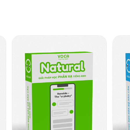
ENGLISH FOR GLOBAL
ENGLISH FOR GLO
SUCCESS GRADE 4
SUCCESS GRADE 5
ENGLISH FOR GLOBAL
Bao gồm 200 từ vựng tiế
SUCCESS GRADE 4
Anh quan trọng nhất dành
học sinh lớp 5. Được chọn 
kỹ lưỡng từ giáo trình tiế
Anh 5 Global Success của
Giáo dục - Đào tạo theo
chương trình mới nhất.
ENGLISH FOR GLOBAL
ENGLISH FOR GLO
SUCCESS GRADE 7
SUCCESS GRADE 8
ENGLISH FOR GLOBAL
ENGLISH FOR GLOBAL
SUCCESS GRADE 7
SUCCESS GRADE 8