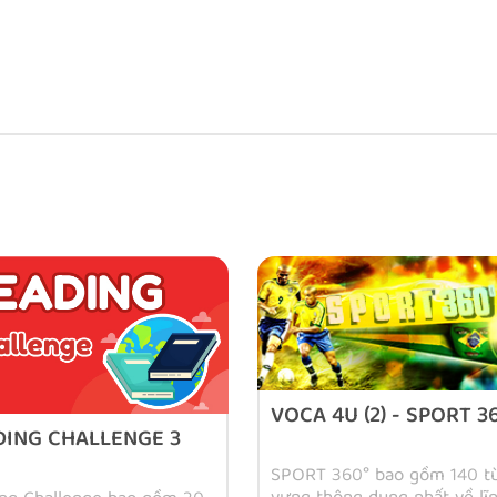
 thường gặp nhất khi đi du lịch
ng gì thú vị?
, dễ dàng bắt gặp khi tiếp xúc với dịch vụ du lịch,
n, dịch vụ nhà hàng, khách sạn, hàng không…​
Phương pháp học tập VAK với hình ảnh, âm thanh, sự
não, tạo những ấn tượng mạnh về mặt chữ và phát âm,
(Bạn có thể tìm hiểu nhiều hơn về phương
u quả hơn. ​
ng anh
)
iểm, và phương pháp ôn tập của Tony Buzan
- Diễn giả
cha đẻ của kỹ thuật Mindmap, hệ thống sẽ tự động nhắc
iểm tra trước khi vào bài mới, kiểm tra sau 7 bài, kiểm
VOCA 4U (2) - SPORT 3
du lịch ), VOCA sẽ giúp bạn ghi nhớ từ vựng một cách
DING CHALLENGE 3
ước quên sau.​​
) sẽ giúp bạn ghi nhớ 140 từ vựng chỉ trong 1/4 thời
SPORT 360° bao gồm 140 t