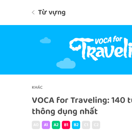
Từ vựng
KHÁC
VOCA for Traveling: 140 t
thông dụng nhất
A0
A1
A2
B1
B2
C1
C2