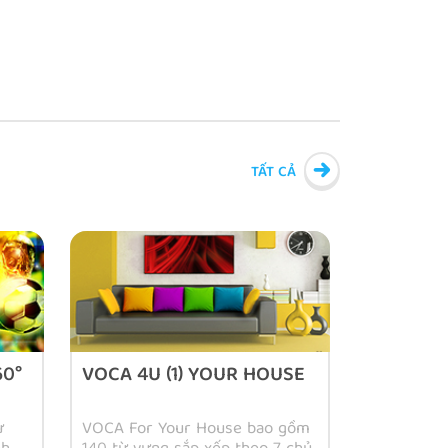
TẤT CẢ
60°
VOCA 4U (1) YOUR HOUSE
ừ
VOCA For Your House bao gồm