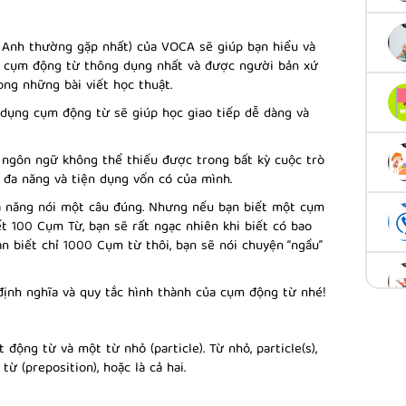
 Anh thường gặp nhất)
của VOCA sẽ giúp bạn hiểu và
 cụm động từ thông dụng nhất và được người bản xứ
ong những bài viết học thuật.
ử dụng cụm động từ sẽ giúp học giao tiếp dễ dàng và
ngôn ngữ không thể thiếu được trong bất kỳ cuộc trò
 đa năng và tiện dụng vốn có của mình.
hả năng nói một câu đúng. Nhưng nếu bạn biết một cụm
t 100 Cụm Từ, bạn sẽ rất ngạc nhiên khi biết có bao
ạn biết chỉ 1000 Cụm từ thôi, bạn sẽ nói chuyện “ngầu”
định nghĩa và quy tắc hình thành của cụm động từ nhé!
động từ và một từ nhỏ (particle). Từ nhỏ, particle(s),
từ (preposition), hoặc là cả hai.