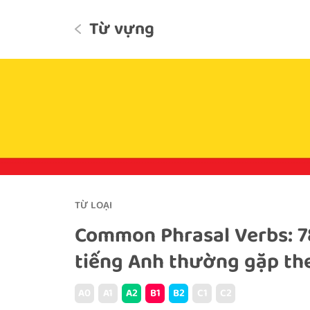
Từ vựng
TỪ LOẠI
Common Phrasal Verbs: 7
tiếng Anh thường gặp th
A0
A1
A2
B1
B2
C1
C2