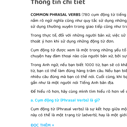
Thông tin chi tiết
COMMON PHRASAL VERBS
(
780 cụm động từ tiếng
nắm rõ ngữ nghĩa cũng như quy tắc sử dụng những
sử dụng thường xuyên trong giao tiếp cũng như tr
Trong thực tế, đối với những người bản xứ, việc s
thoát ý hơn khi sử dụng những động từ đơn.
Cụm động từ được xem là một trong những yếu tố 
chuyện hay đàm thoại nào của người bản xứ, bởi sự
Trong Anh ngữ, nếu bạn biết 1000 từ, bạn sẽ có k
từ, bạn có thể làm đúng hàng trăm câu. Nếu bạn biế
nhiêu câu đúng mà bạn có thể nói. Cuối cùng, khi b
gần như là một người nói Tiếng Anh bản địa.
Để hiểu rõ hơn, hãy cùng mình tìm hiểu rõ hơn về 
a. Cụm động từ (Phrasal Verbs) là gì?
Cụm động từ (Phrasal verbs) là sự kết hợp giữa một 
này có thể là một trạng từ (adverb), hay là một giới 
Ex
:
The rich man
gave away
most of his fortune.
ĐỌC THÊM +