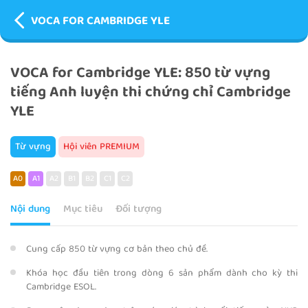
VOCA FOR CAMBRIDGE YLE
VOCA for Cambridge YLE: 850 từ vựng
tiếng Anh luyện thi chứng chỉ Cambridge
YLE
Từ vựng
Hội viên PREMIUM
A0
A1
A2
B1
B2
C1
C2
Nội dung
Mục tiêu
Đối tượng
Cung cấp 850 từ vựng cơ bản theo chủ đề.
Khóa học đầu tiên trong dòng 6 sản phẩm dành cho kỳ thi
Cambridge ESOL.