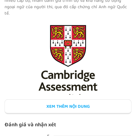
nhiều cấp độ, nhằm đánh giá trình độ và khả năng sử dụng
ngoại ngữ của người thi, qua đó cấp chứng chỉ Anh ngữ Quốc
tế.
BÀI KIỂM TRA TUẦN 1
CLOTHES: FLYERS
COLOURS
XEM THÊM NỘI DUNG
Kỳ thi được đảm trách bởi Hội Đồng Khảo Thí Tiếng Anh
Trường Đại Học Cambridge (Cambridge ESOL), một bộ phận của
Đánh giá và nhận xét
Trường Đại Học Cambridge tại Vương Quốc Anh, và là một