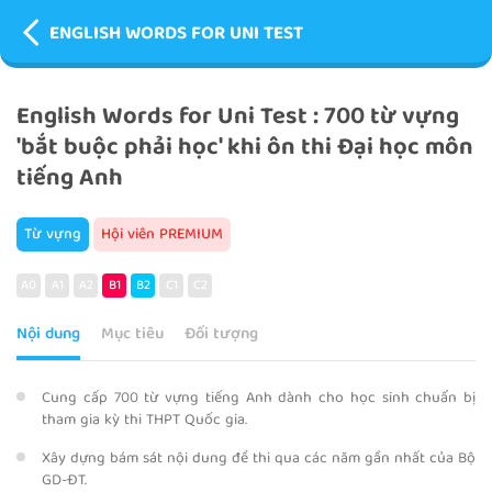
ENGLISH WORDS FOR UNI TEST
English Words for Uni Test : 700 từ vựng
'bắt buộc phải học' khi ôn thi Đại học môn
tiếng Anh
Từ vựng
Hội viên PREMIUM
A0
A1
A2
B1
B2
C1
C2
Nội dung
Mục tiêu
Đối tượng
Cung cấp 700 từ vựng tiếng Anh dành cho học sinh chuẩn bị
tham gia kỳ thi THPT Quốc gia.
Xây dựng bám sát nội dung đề thi qua các năm gần nhất của Bộ
GD-ĐT.