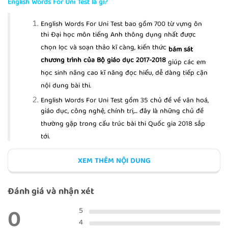
English Words For Uni Test là gì?
English Words For Uni Test bao gồm 700 từ vựng ôn
BÀI KIỂM TRA TUẦN 1
thi Đại học môn tiếng Anh thông dụng nhất được
chọn lọc và soạn thảo kĩ càng, kiến thức
bám sát
chương trình của Bộ giáo dục 2017-2018
giúp các em
học sinh nâng cao kĩ năng đọc hiểu, dễ dàng tiếp cận
nội dung bài thi.
VERB + TO VERB 1
English Words For Uni Test gồm 35 chủ đề về văn hoá,
giáo dục, công nghệ, chính trị,... đây là những chủ đề
thường gặp trong cấu trúc bài thi Quốc gia 2018 sắp
tới.
VERB + TO VERB 2
English Words For Uni Test bám sát nội dung đề thi
XEM THÊM NỘI DUNG
Đại học, Cao đẳng qua các năm 2010, 2011, 2012, 2013,
2014, 2015, 2016, 2017. Đây là nền tảng cho phần nâng
cao trong bài thi Quốc gia mà Bộ giáo dục đã công
Đánh giá và nhận xét
bố.
0
VERB + VERB-ING 1
5
Bên cạnh đó, English Words For Uni Test (700 từ vựng
4
ôn thi Đại học môn tiếng Anh ) bao gồm các chủ đề