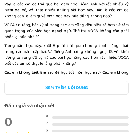
Vậy là các em đã trải qua hai năm học Tiếng Anh với rất nhiều kỷ
niệm bài vở, với thật nhiều những bài học hay. Hẳn là các em đã
BÀI KIỂM TRA TUẦN 1
không còn lạ lẫm gì về môn học này nữa đúng không nào?
VOCA tin rằng, bất kỳ ai trong các em cũng đều hiểu rõ hơn về tầm
quan trọng của việc học ngoại ngữ. Thế thì, VOCA không cần phải
nhắc lại nữa nhé ^^
Trong năm học này, khối 8 phải trải qua chương trình nặng nhất
AT HOME (WRITING AND
LANGUAGE FOCUS)
trong các năm cấp hai. Và Tiếng Anh cũng không ngoại lệ, với khối
lượng từ vựng đồ sộ và các bài học nâng cao hơn rất nhiều. VOCA
biết các em sẽ thật lo lắng phải không?
Các em không biết làm sao để học tốt môn học này? Các em không
biết bằng cách nào để có thể ghi nhớ rành rọi các từ vựng đã được
OUR PAST (LISTENING AND
học qua?
WRITING)
XEM THÊM NỘI DUNG
Chưa hết
, các em còn phải trải qua những bài kiếm tra đánh giá
năng lực đầy căng thẳng.
Đánh giá và nhận xét
Nhưng bây giờ, VOCA muốn nói với các em rằng, các em đừng lo
lắng nữa, bởi VOCA muốn tặng cho các em một “bí kíp” có thể giúp
0
OUR PAST (READING)
5
đỡ các em xoá tan rào cản ngoại ngữ.
4
Nhằm khơi dậy niềm yêu thích học ngọai ngữ, và giúp các em nhận
3