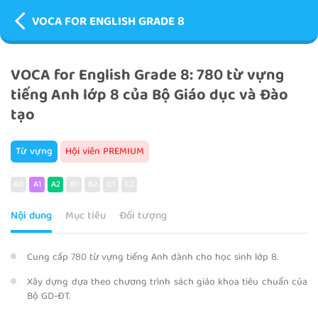
VOCA FOR ENGLISH GRADE 8
VOCA for English Grade 8: 780 từ vựng
tiếng Anh lớp 8 của Bộ Giáo dục và Đào
tạo
Từ vựng
Hội viên PREMIUM
A0
A1
A2
B1
B2
C1
C2
Nội dung
Mục tiêu
Đối tượng
Cung cấp 780 từ vựng tiếng Anh dành cho học sinh lớp 8.
Xây dựng dựa theo chương trình sách giáo khoa tiêu chuẩn của
Bộ GD-ĐT.