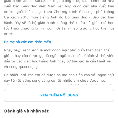
giáo trình Global Success - một trong 2 bộ sách chính do Nhà
xuất bản Giáo dục Việt Nam kết hợp cùng các nhà xuất bản
nước ngoài biên soạn theo Chương trình Giáo dục phổ thông
Cải cách 2018 môn tiếng Anh do Bộ Giáo dục - Đào tạo ban
hành. Đây sẽ là bộ giáo trình không thể thiếu để giúp trẻ học
ETHNIC GROUP
tốt theo chương trình học mới tại nhiều trường học trên cả
nước.
Ba mẹ và các em thân mến,
Ngày nay, Tiếng Anh là một ngôn ngữ phổ biến trên toàn thế
giới - hay còn được gọi là ngôn ngữ toàn cầu. Chính vì thế, việc
THE LIFESTYLE OF ETHNIC
đầu tư vào việc học tiếng Anh ngay từ bây giờ là cần thiết và
GROUPS
vô cùng quan trọng.
Có nhiều nơi, các em đã được ba mẹ cho tiếp cận với ngôn ngữ
này từ rất sớm; song cũng có rất nhiều em chưa được học
tiếng Anh hiệu quả do gia đình chưa đủ điều kiện hoặc gặp các
REVIEW 2
vấn đề về nơi học, chất lượng giảng dạy,... Từ đó khiến các em
XEM THÊM NỘI DUNG
cảm thấy hụt hơi khi học tiếng Anh trên lớp và sinh ra cảm
giác chán ghét với môn học này. Vậy ba mẹ nên cho các em
học theo phương pháp nào để trẻ học hiệu quả nhất, giải quyết
Đánh giá và nhận xét
được các vấn đề về thời gian, địa lý và chi phí?