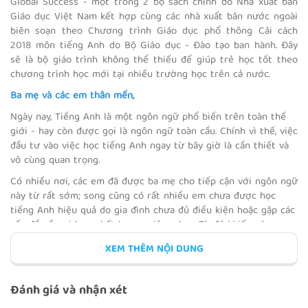
Global Success - một trong 2 bộ sách chính do Nhà xuất bản
Giáo dục Việt Nam kết hợp cùng các nhà xuất bản nước ngoài
biên soạn theo Chương trình Giáo dục phổ thông Cải cách
2018 môn tiếng Anh do Bộ Giáo dục - Đào tạo ban hành. Đây
sẽ là bộ giáo trình không thể thiếu để giúp trẻ học tốt theo
ON THE FARM
chương trình học mới tại nhiều trường học trên cả nước.
Ba mẹ và các em thân mến,
Ngày nay, Tiếng Anh là một ngôn ngữ phổ biến trên toàn thế
giới - hay còn được gọi là ngôn ngữ toàn cầu. Chính vì thế, việc
đầu tư vào việc học tiếng Anh ngay từ bây giờ là cần thiết và
IN THE KITCHEN
vô cùng quan trọng.
Có nhiều nơi, các em đã được ba mẹ cho tiếp cận với ngôn ngữ
này từ rất sớm; song cũng có rất nhiều em chưa được học
tiếng Anh hiệu quả do gia đình chưa đủ điều kiện hoặc gặp các
vấn đề về nơi học, chất lượng giảng dạy,... Từ đó khiến các em
REVIEW 2
cảm thấy hụt hơi khi học tiếng Anh trên lớp và sinh ra cảm
XEM THÊM NỘI DUNG
giác chán ghét với môn học này. Vậy ba mẹ nên cho các em
học theo phương pháp nào để trẻ học hiệu quả nhất, giải quyết
được các vấn đề về thời gian, địa lý và chi phí?
Đánh giá và nhận xét
Nhằm khơi dậy niềm yêu thích học ngọai ngữ và giúp các em