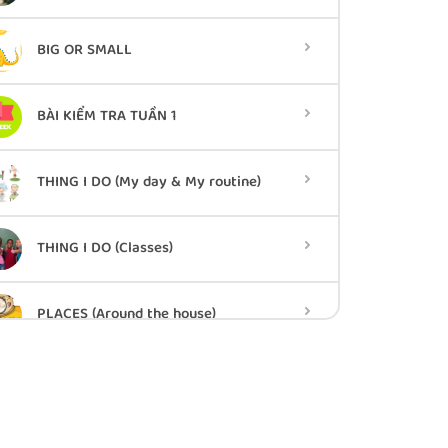
BIG OR SMALL
BÀI KIỂM TRA TUẦN 1
THING I DO (My day & My routine)
THING I DO (Classes)
PLACES (Around the house)
YOUR HOUSE (Town or Country?)
OUT AND ABOUT (What are you doing?