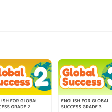
ựng thường gặp trong Tiếng Anh lớp 6 ) : là một bộ “bí
ng tiếng Anh quan trọng nhất được giảng dạy dựa theo
ình chuẩn tiếng Anh Trung học cơ sở của Bộ giáo dục
LISH FOR GLOBAL
ENGLISH FOR GLOBAL
CESS GRADE 2
SUCCESS GRADE 3