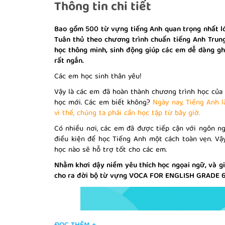
Thông tin chi tiết
Bao gồm 500 từ vựng tiếng Anh quan trọng nhất l
Tuân thủ theo chương trình chuẩn tiếng Anh Trun
học thông minh, sinh động giúp các em dễ dàng gh
rất ngắn.
Các em học sinh thân yêu!
Vậy là các em đã hoàn thành chương trình học của 
học mới. Các em biết không?
Ngày nay, Tiếng Anh 
vì thế, chúng ta phải cần học tập từ bây giờ.
Có nhiều nơi, các em đã được tiếp cận với ngôn n
điều kiện để học Tiếng Anh một cách toàn vẹn. Vậ
học nào sẽ hỗ trợ tốt cho các em.
Nhằm khơi dậy niềm yêu thích học ngọai ngữ, và g
cho ra đời bộ từ vựng VOCA FOR ENGLISH GRADE 6 (