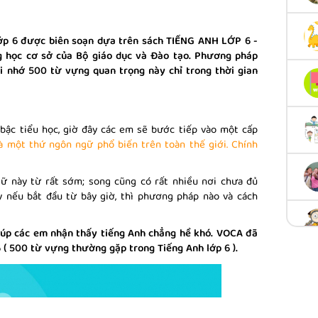
ớp 6 được biên soạn dựa trên sách TIẾNG ANH LỚP 6 -
g học cơ sở của Bộ giáo dục và Đào tạo. Phương pháp
i nhớ 500 từ vựng quan trọng này chỉ trong thời gian
bậc tiểu học, giờ đây các em sẽ bước tiếp vào một cấp
là một thứ ngôn ngữ phổ biến trên toàn thế giới. Chính
gữ này từ rất sớm; song cũng có rất nhiều nơi chưa đủ
y nếu bắt đầu từ bây giờ, thì phương pháp nào và cách
iúp các em nhận thấy tiếng Anh chẳng hề khó. VOCA đã
 500 từ vựng thường gặp trong Tiếng Anh lớp 6 ).