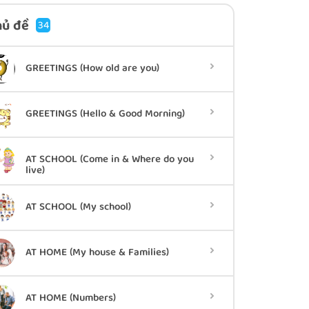
hủ đề
34
GREETINGS (How old are you)
GREETINGS (Hello & Good Morning)
AT SCHOOL (Come in & Where do you
live)
AT SCHOOL (My school)
AT HOME (My house & Families)
AT HOME (Numbers)