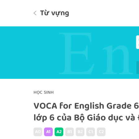
Từ vựng
HỌC SINH
VOCA for English Grade 6
lớp 6 của Bộ Giáo dục và
A0
A1
A2
B1
B2
C1
C2