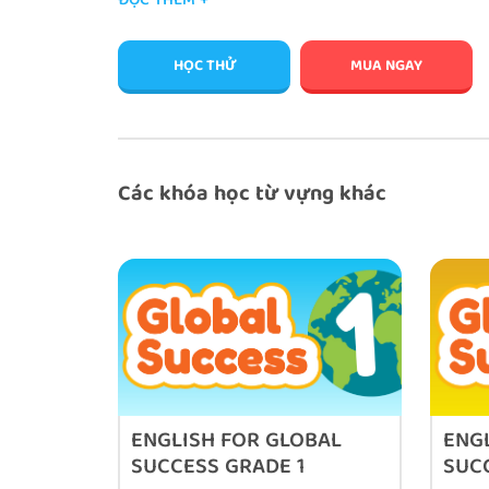
ĐỌC THÊM +
HỌC THỬ
MUA NGAY
Các khóa học từ vựng khác
Vậy: VOCA FOR ENGLISH GRADE 6 là gì?
Bộ từ vựng
VOCA FOR ENGLISH GRADE 6
(500 từ v
kíp” bao gồm 29 chủ đề bài học với hơn 509 từ vự
sách TIẾNG ANH LỚP 6 - Tuân thủ theo chương tr
và Đào tạo.
ENGLISH FOR GLOBAL
ENG
SUCCESS GRADE 1
SUC