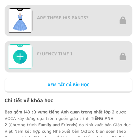
ARE THESE HIS PANTS?
FLUENCY TIME 1
XEM TẤT CẢ BÀI HỌC
I GO TO SCHOOL BY BUS.
Chi tiết về khóa học
Bao gồm 143 từ vựng tiếng Anh quan trọng nhất lớp 2
được
VOCA xây dựng dựa trên nguồn giáo trình
TIẾNG ANH
2
(Chương trình
Family and Friends
) do Nhà xuất bản Giáo dục
WHERE'S THE BALL?
Việt Nam kết hợp cùng Nhà xuất bản Oxford biên soạn theo