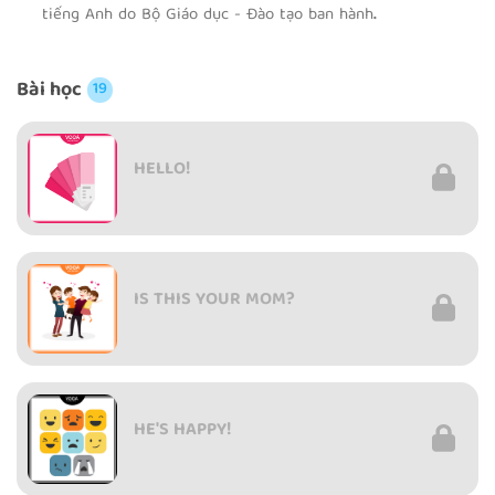
tiếng Anh do Bộ Giáo dục - Đào tạo ban hành
.
Bài học
19
HELLO!
IS THIS YOUR MOM?
HE'S HAPPY!