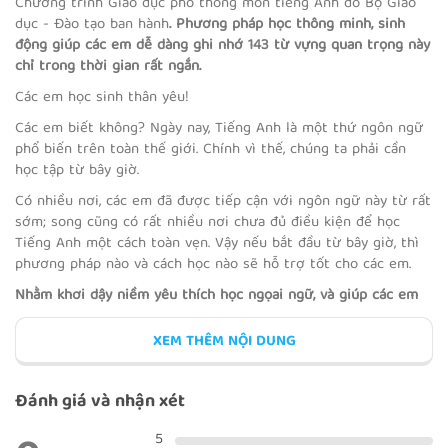
Chương trình Giáo dục phổ thông môn tiếng Anh do Bộ Giáo
dục - Đào tạo ban hành
. Phương pháp học thông minh, sinh
động giúp các em dễ dàng ghi nhớ 143 từ vựng quan trọng này
chỉ trong thời gian rất ngắn.
BÀI KIỂM TRA TUẦN 1
Các em học sinh thân yêu!
Các em biết không? Ngày nay, Tiếng Anh là một thứ ngôn ngữ
phổ biến trên toàn thế giới. Chính vì thế, chúng ta phải cần
học tập từ bây giờ.
WHERE'S GRANDMA?
Có nhiều nơi, các em đã được tiếp cận với ngôn ngữ này từ rất
sớm; song cũng có rất nhiều nơi chưa đủ điều kiện để học
Tiếng Anh một cách toàn vẹn. Vậy nếu bắt đầu từ bây giờ, thì
phương pháp nào và cách học nào sẽ hỗ trợ tốt cho các em.
Nhằm khơi dậy niềm yêu thích học ngọai ngữ, và giúp các em
nhận thấy tiếng Anh chẳng hề khó. VOCA đã cho ra đời bộ từ
FLUENCY TIME 2
vựng NEW ENGLISH FOR GRADE 2 ( 143 từ vựng thường gặp
XEM THÊM NỘI DUNG
trong Tiếng Anh lớp 2 ).
Đánh giá và nhận xét
CULTURE 1
5