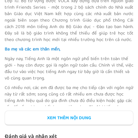
Lớp 10. Bộ từ vựng được VOCA xây dựng dựa trên nguồn giáo
ACCIDENTS AND INJURIES
trình Friends Series - một trong 2 bộ sách chính do Nhà xuất
bản Giáo dục Việt Nam kết hợp cùng các nhà xuất bản nước
ngoài biên soạn theo Chương trình Giáo dục phổ thông Cải
cách 2018 môn tiếng Anh do Bộ Giáo dục - Đào tạo ban hành.
Đây sẽ là bộ giáo trình không thể thiếu để giúp trẻ học tốt
EVENT DESCRIPTION
theo chương trình học mới tại nhiều trường học trên cả nước.
Ba mẹ và các em thân mến,
Ngày nay, Tiếng Anh là một ngôn ngữ phổ biến trên toàn thế
giới - hay còn được gọi là ngôn ngữ toàn cầu. Chính vì thế, việc
đầu tư vào việc học tiếng Anh ngay từ bây giờ là cần thiết và
REVIEW 1
vô cùng quan trọng.
Có nhiều nơi, các em đã được ba mẹ cho tiếp cận với ngôn ngữ
này từ rất sớm; song cũng có rất nhiều em chưa được học
tiếng Anh hiệu quả do gia đình chưa đủ điều kiện hoặc gặp các
vấn đề về nơi học, chất lượng giảng dạy,... Từ đó khiến các em
LANDSCAPE
cảm thấy hụt hơi khi học tiếng Anh trên lớp và sinh ra cảm
XEM THÊM NỘI DUNG
giác chán ghét với môn học này. Vậy ba mẹ nên cho các em
học theo phương pháp nào để trẻ học hiệu quả nhất, giải quyết
được các vấn đề về thời gian, địa lý và chi phí?
Đánh giá và nhận xét