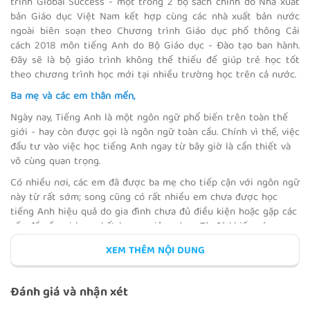
trình Global Success - một trong 2 bộ sách chính do Nhà xuất
bản Giáo dục Việt Nam kết hợp cùng các nhà xuất bản nước
ngoài biên soạn theo Chương trình Giáo dục phổ thông Cải
cách 2018 môn tiếng Anh do Bộ Giáo dục - Đào tạo ban hành.
Đây sẽ là bộ giáo trình không thể thiếu để giúp trẻ học tốt
ASEAN 1
theo chương trình học mới tại nhiều trường học trên cả nước.
Ba mẹ và các em thân mến,
Ngày nay, Tiếng Anh là một ngôn ngữ phổ biến trên toàn thế
giới - hay còn được gọi là ngôn ngữ toàn cầu. Chính vì thế, việc
đầu tư vào việc học tiếng Anh ngay từ bây giờ là cần thiết và
ASEAN 2
vô cùng quan trọng.
Có nhiều nơi, các em đã được ba mẹ cho tiếp cận với ngôn ngữ
này từ rất sớm; song cũng có rất nhiều em chưa được học
tiếng Anh hiệu quả do gia đình chưa đủ điều kiện hoặc gặp các
vấn đề về nơi học, chất lượng giảng dạy,... Từ đó khiến các em
REVIEW 2
cảm thấy hụt hơi khi học tiếng Anh trên lớp và sinh ra cảm
XEM THÊM NỘI DUNG
giác chán ghét với môn học này. Vậy ba mẹ nên cho các em
học theo phương pháp nào để trẻ học hiệu quả nhất, giải quyết
được các vấn đề về thời gian, địa lý và chi phí?
Đánh giá và nhận xét
Nhằm khơi dậy niềm yêu thích học ngọai ngữ và giúp các em