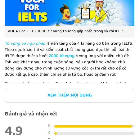
BÀI KIỂM TRA TUẦN 1
VOCA For IELTS: 1000 từ vựng thường gặp nhất trong kỳ thi IELTS
Từ vựng và ngữ pháp
là nền tảng của 4 kĩ năng cơ bản trong IELTS.
Theo cục khảo thí và kiểm soát chất lượng giáo dục thì mỗi bài thi
CONTRAST
IELTS được thiết kế với
2000 từ vựng
tương ứng với nhiều chủ đề,
lĩnh vực khác nhau trong cuộc sống. Nếu người học không chủ
động xây dựng cho mình lượng từ vựng cốt lõi thì rất khó để có
được kết quả cao, thậm chí sẽ phải từ bỏ, hoặc bị đánh rớt.
Từ vựng là rất quan trọng. Tuy nhiên,
Học từ vựng
không phải là
PROBLEMS AND SOLUTIONS
chuyện dễ, nó đòi hỏi người học cần có sự kiên trì và ôn luyện
XEM THÊM NỘI DUNG
thường xuyên. Có rất nhiều cách để học và xây dựng
hệ thống từ
vựng
vững chắc. Trong bài viết này, VOCA sẽ đưa ra 1 phương pháp
học mới giúp bạn nhớ lâu và xây dựng được 1 hệ thống từ vựng tốt
Đánh giá và nhận xét
nhất cho kỳ thì IELTS tới.
Như bạn biết,
Số lượng từ vựng Ielts cần học
là rất lớn, việc học đã
4.9
IDEAS
5
khó, nhưng sau khi học xong chúng ta
thường hay quên
và sẽ
4
không còn nhớ sau một thời gian không sử dụng thường xuyên.