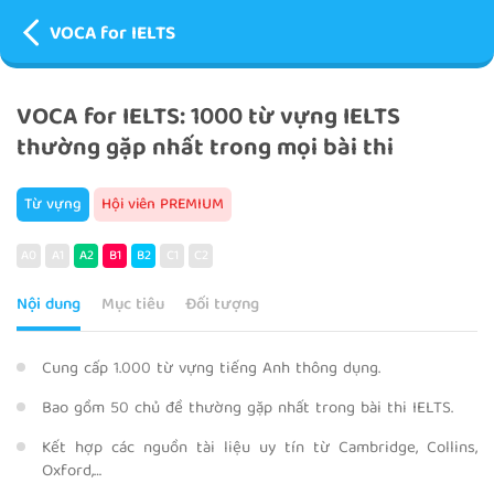
VOCA for IELTS
VOCA for IELTS: 1000 từ vựng IELTS
thường gặp nhất trong mọi bài thi
Từ vựng
Hội viên PREMIUM
A0
A1
A2
B1
B2
C1
C2
Nội dung
Mục tiêu
Đối tượng
Cung cấp 1.000 từ vựng tiếng Anh thông dụng.
Bao gồm 50 chủ đề thường gặp nhất trong bài thi IELTS.
Kết hợp các nguồn tài liệu uy tín từ Cambridge, Collins,
Oxford,…