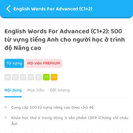
English Words For Advanced (C1+2)
English Words For Advanced (C1+2): 500
từ vựng tiếng Anh cho người học ở trình
độ Nâng cao
Từ vựng
Hội viên PREMIUM
A0
A1
A2
B1
B2
C1
C2
Nội dung
Mục tiêu
Đối tượng
Cung cấp 500 từ vựng nâng cao theo chủ đề.
Khóa học thứ 6 trong dòng 6 sản phẩm CEFR (Chứng chỉ châu
Âu).