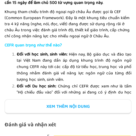
cần 15 ngày để làm chủ 500 từ vựng quan trọng này.
Khung tham chiếu trình độ ngoại ngữ châu Âu được gọi là CEF
(Common European Framework). Đây là một khung tiêu chuẩn kiểm
tra 4 kỹ năng (nghe, nói, đọc, viết) đang được sử dụng rộng rãi ở
BÀI KIỂM TRA TUẦN 1
châu Âu trong việc đánh giá trình độ, thiết kế giáo trình, cấp chứng
chỉ công nhận năng lực cho nhiều ngoại ngữ ở Châu Âu.
CEFR quan trọng như thế nào?
Đối với học sinh, sinh viên:
Hiện nay, Bộ giáo dục và đào tạo
tại Việt Nam đang dần áp dụng khung trình độ ngôn ngữ
COLLOCATIONS
chung CEFR này tới các cấp độ từ tiểu học, trung học và phổ
thông nhằm đánh giá về năng lực ngôn ngữ của từng đối
tượng học sinh, sinh viên.
Đối với Du học sinh:
Chứng chỉ CEFR được xem như là tấm
“Hộ chiếu đầu vào” đối với những ai đang có ý định du học
tới các nước như Anh, Pháp , Đức , Thụy Sỹ …
PHRASES WITH DO, GET AND
MAKE
Đối với các Giáo viên:
Theo chỉ thị được ban hành của Bộ
XEM THÊM NỘI DUNG
giáo dục, tất cả các giáo viên ở các cấp bậc về tiếng Anh bắt
buộc phải có chứng chỉ CEFR để có thể được giảng dạy.
Đánh giá và nhận xét
Đối với sinh viên các trường Đại học, Cao đẳng, và các bạn
muốn thi Cao học
(Thạc sĩ, Tiến sĩ) : Chuẩn điều kiện đầu ra