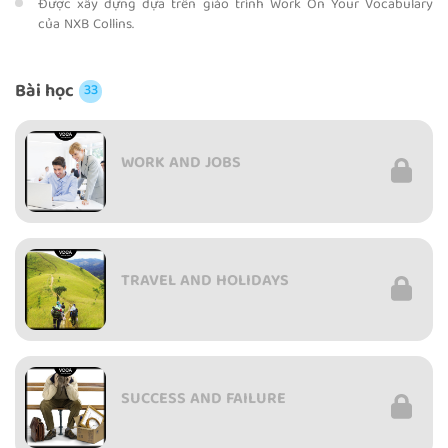
Được xây dựng dựa trên giáo trình Work On Your Vocabulary
của NXB Collins.
Bài học
33
WORK AND JOBS
TRAVEL AND HOLIDAYS
SUCCESS AND FAILURE