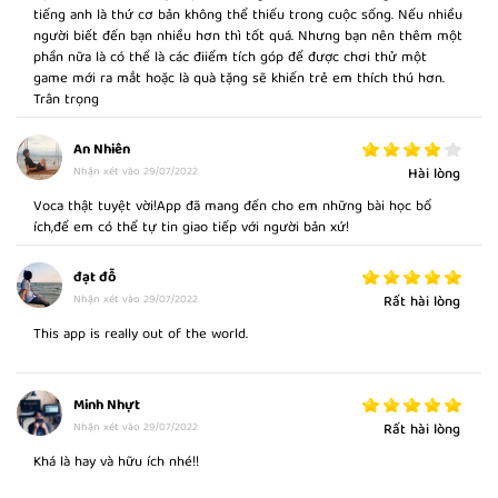
tiếng anh là thứ cơ bản không thể thiếu trong cuộc sống. Nếu nhiều
Effortless English: Phương pháp Luyện nói tiếng Anh như người Bản
LONGTIME AFFAIR
người biết đến bạn nhiều hơn thì tốt quá. Nhưng bạn nên thêm một
ngữ của tác giả AJ Hoge. Nguồn
phần nữa là có thể là các điiểm tích góp để được chơi thử một
ảnh:
www.learningeffortlessenglish.com
game mới ra mắt hoặc là quà tặng sẽ khiến trẻ em thích thú hơn.
Trân trọng
Giáo trình Effortless English của tác giả AJ Hoge chia làm 5
An Nhiên
phần chính gồm:
BÀI KIỂM TRA TUẦN 2
1/
Original Effortless English
: Là giáo trình quan trọng nhất
Nhận xét vào 29/07/2022
Hài lòng
của Effortless English với 40 bài học chia làm 4 level.
Voca thật tuyệt vời!App đã mang đến cho em những bài học bổ
2/
Learn Real English
: Gồm các bài học về tiếng Anh giao tiếp
ích,để em có thể tự tin giao tiếp với người bản xứ!
thực tế của người Bản ngữ với nhiều cụm từ và thành ngữ
thường gặp.
đạt đỗ
3/
Flow English
: Gồm 19 bài học có nội dung vui nhộn, hài
LOST CUSTODY
Nhận xét vào 29/07/2022
Rất hài lòng
hước, dễ ghi nhớ.
4/
Business English
: Gồm các bài học chia sẻ về bí quyết kinh
This app is really out of the world.
doanh và thành công của tác giả.
5/
Power English
: Gồm 30 bài học về các chủ đề tạo động lực
và tư duy tích cực.
Minh Nhựt
MEDDLING MOTHER-IN-LAW
Nhận xét vào 29/07/2022
Rất hài lòng
Khá là hay và hữu ích nhé!!
Vậy Bộ từ vựng Original Effortless English của VOCA sẽ giúp gì cho