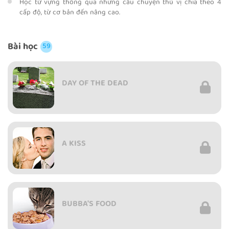
Học từ vựng thông qua những câu chuyện thú vị chia theo 4
cấp độ, từ cơ bản đến nâng cao.
Bài học
59
DAY OF THE DEAD
A KISS
BUBBA'S FOOD