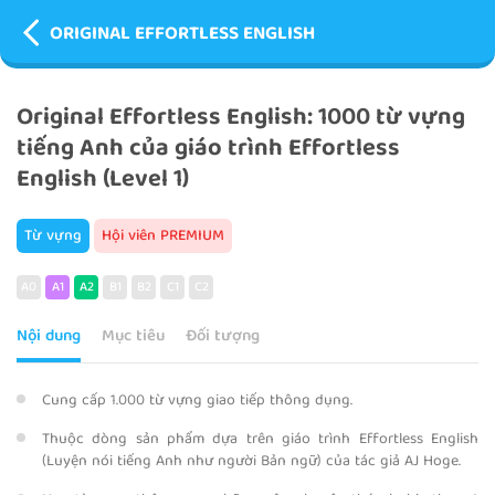
ORIGINAL EFFORTLESS ENGLISH
Original Effortless English: 1000 từ vựng
tiếng Anh của giáo trình Effortless
English (Level 1)
Từ vựng
Hội viên PREMIUM
A0
A1
A2
B1
B2
C1
C2
Nội dung
Mục tiêu
Đối tượng
Cung cấp 1.000 từ vựng giao tiếp thông dụng.
Thuộc dòng sản phẩm dựa trên giáo trình Effortless English
(Luyện nói tiếng Anh như người Bản ngữ) của tác giả AJ Hoge.