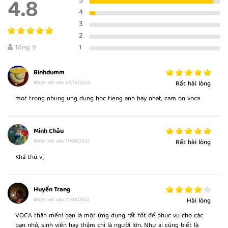
4.8
BAD CHOICES 2
5
Để tìm hiểu nhiều hơn về phương pháp này các bạn có thể xem tại
đây:
Phương pháp Effortless English
4
3
2
1
Tổng 9
DOUBLE STANDARD 1
Binhdumm
Nhận xét vào 07/10/2023
Rất hài lòng
mot trong nhung ung dung hoc tieng anh hay nhat, cam on voca
DOUBLE STANDARD 2
Minh Châu
Nhận xét vào 11/08/2022
Rất hài lòng
Khá thú vị
GREEK FAMILY
Huyền Trang
Nhận xét vào 11/08/2022
Hài lòng
VOCA thân mến! bạn là một ứng dụng rất tốt để phục vụ cho các
bạn nhỏ, sinh viên hay thậm chí là người lớn. Như ai cũng biết là