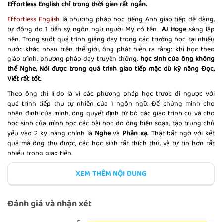
Effortless English chỉ trong thời gian rất ngắn.
Effortless English
là phương pháp học tiếng Anh giao tiếp dễ dàng,
tự động do 1 tiến sỹ ngôn ngữ người Mỹ có tên
AJ Hoge
sáng lập
nên. Trong suốt quá trình giảng dạy trong các trường học tại nhiều
BÀI KIỂM TRA TUẦN 1
nước khác nhau trên thế giới, ông phát hiện ra rằng: khi học theo
giáo trình, phương pháp dạy truyền thống,
học sinh của ông không
thể Nghe, Nói được trong quá trình giao tiếp mặc dù kỹ năng Đọc,
Viết rất tốt.
Theo ông thì lí do là vì các phương pháp học trước đi ngược với
quá trình tiếp thu tự nhiên của 1 ngôn ngữ. Để chứng minh cho
THE RACE
nhận định của mình, ông quyết định từ bỏ các giáo trình cũ và cho
học sinh của mình học các bài học do ông biên soạn, tập trung chủ
yếu vào 2 kỹ năng chính là
Nghe
và
Phản xạ.
Thật bất ngờ với kết
quả mà ông thu được, các học sinh rất thích thú, và tự tin hơn rất
nhiều trong giao tiếp.
BAD CHOICES 1
Sau đó, ông đã trở về Mỹ, tham gia vào 2 khóa đào tạo chính tại Học
XEM THÊM NỘI DUNG
viện tư duy phát triển con người & Khóa học về phương pháp giảng
dạy TESOL. Ông cùng những người bạn của mình trong 2 khóa học
này sáng lập nên Hệ thống phương pháp học tiếng Anh Effortless
Đánh giá và nhận xét
English.