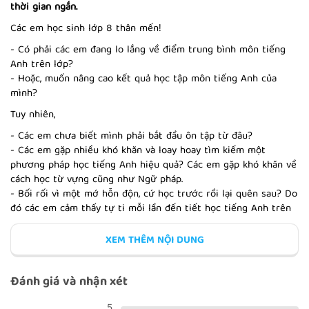
thời gian ngắn.
Các em học sinh lớp 8 thân mến!
- Có phải các em đang lo lắng về điểm trung bình môn tiếng
CLAUSES: COMPLEMENTS,
Anh trên lớp?
ADVERBIALS & APPOSITION
- Hoặc, muốn nâng cao kết quả học tập môn tiếng Anh của
mình?
Tuy nhiên,
- Các em chưa biết mình phải bắt đầu ôn tập từ đâu?
FUTURE CONTINUOUS
- Các em gặp nhiều khó khăn và loay hoay tìm kiếm một
phương pháp học tiếng Anh hiệu quả? Các em gặp khó khăn về
cách học từ vựng cũng như Ngữ pháp.
- Bối rối vì một mớ hỗn độn, cứ học trước rồi lại quên sau? Do
đó các em cảm thấy tự ti mỗi lần đến tiết học tiếng Anh trên
lớp?
ADVERBIAL CLAUSES
XEM THÊM NỘI DUNG
Đã từng là một học sinh nên VOCA hoàn toàn thông cảm tâm
lý chán nản, muốn buông xuôi việc học ngữ pháp tiếng Anh của
các bạn vì cảm giác nó quá nhiều, khô khan và rất dễ nhàm
Đánh giá và nhận xét
chán. Bản thân VOCA trước đây cũng như vậy, cứ nghĩ rằng một
ngày học hết phần khái niệm, thêm 2 - 3 công thức, cấu trúc
SENTENCES: COMPLEX
5