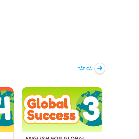
Giving Good News
Expressing Uncertainty
REVIEW 4
TẤT CẢ
FINAL TEST