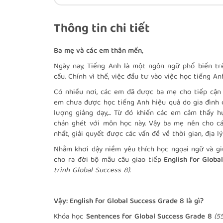
Thông tin chi tiết
Ba mẹ và các em thân mến,
Ngày nay, Tiếng Anh là một ngôn ngữ phổ biến tr
cầu. Chính vì thế, việc đầu tư vào việc học tiếng A
Có nhiều nơi, các em đã được ba mẹ cho tiếp cận
em chưa được học tiếng Anh hiệu quả do gia đình c
lượng giảng dạy,... Từ đó khiến các em cảm thấy h
chán ghét với môn học này. Vậy ba mẹ nên cho c
nhất, giải quyết được các vấn đề về thời gian, địa l
Nhằm khơi dậy niềm yêu thích học ngọai ngữ và g
cho ra đời bộ mẫu câu giao tiếp
English for Globa
trình Global Success 8).
Vậy: English for Global Success Grade 8 là gì?
Khóa học
Sentences for Global Success Grade 8
(5