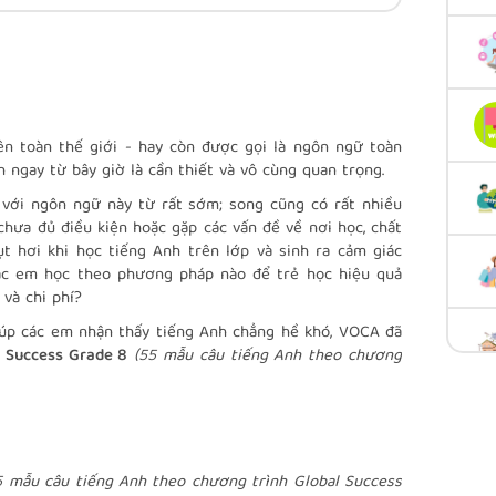
ên toàn thế giới - hay còn được gọi là ngôn ngữ toàn
nh ngay từ bây giờ là cần thiết và vô cùng quan trọng.
 với ngôn ngữ này từ rất sớm; song cũng có rất nhiều
hưa đủ điều kiện hoặc gặp các vấn đề về nơi học, chất
ụt hơi khi học tiếng Anh trên lớp và sinh ra cảm giác
ác em học theo phương pháp nào để trẻ học hiệu quả
ý và chi phí?
iúp các em nhận thấy tiếng Anh chẳng hề khó, VOCA đã
l Success Grade 8
(55 mẫu câu tiếng Anh theo chương
5 mẫu câu tiếng Anh theo chương trình Global Success