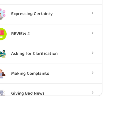
Expressing Certainty
REVIEW 2
Asking for Clarification
Making Complaints
Giving Bad News
REVIEW 3
Interrupting Politely