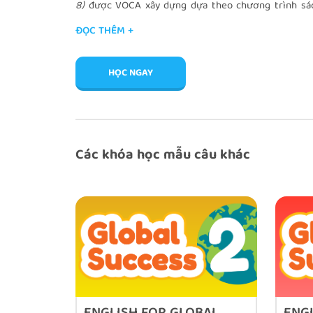
8)
được VOCA xây dựng dựa theo chương trình sác
Giáo dục phổ thông môn Tiếng Anh mới của Bộ giá
ĐỌC THÊM +
HỌC NGAY
Các khóa học mẫu câu khác
Phương pháp học mẫu câu cùng VOCA có gì đặc biệ
Áp dụng phương pháp học độc quyền, VOCA giúp 