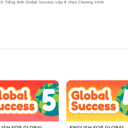
h Tiếng Anh Global Success Lớp 8 theo Chương trình
o dục và Đào tạo.
t?
các bạn học tiếp cận tiếng Anh thông qua những mẫu