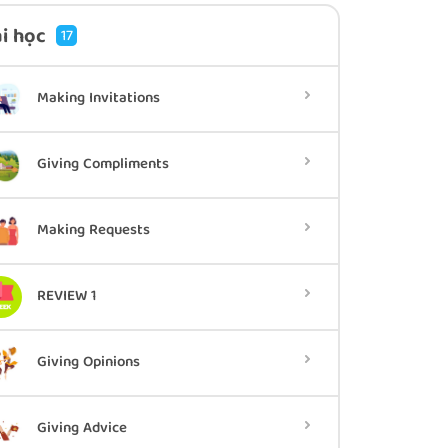
i học
17
Making Invitations
Giving Compliments
Making Requests
REVIEW 1
Giving Opinions
Giving Advice