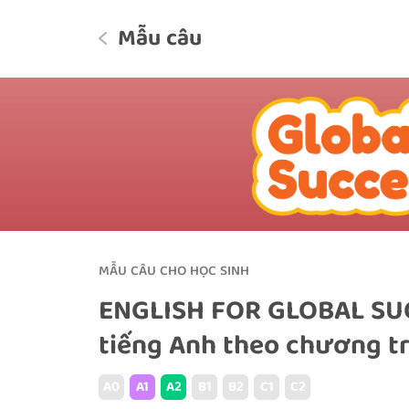
Mẫu câu
MẪU CÂU CHO HỌC SINH
ENGLISH FOR GLOBAL SUC
tiếng Anh theo chương tr
A0
A1
A2
B1
B2
C1
C2