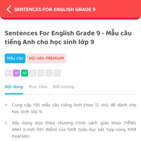
SENTENCES FOR ENGLISH GRADE 9
Sentences For English Grade 9 - Mẫu câu
tiếng Anh cho học sinh lớp 9
Mẫu câu
Hội viên PREMIUM
A0
A1
A2
B1
B2
C1
C2
Nội dung
Mục tiêu
Đối tượng
Cung cấp 195 mẫu câu tiếng Anh theo 12 chủ đề dành cho
học sinh lớp 9.
Xây dựng dựa theo chương trình sách giáo khoa TIẾNG
ANH 9 mới (thí điểm) của NXB Giáo dục kết hợp cùng NXB
Pearson.