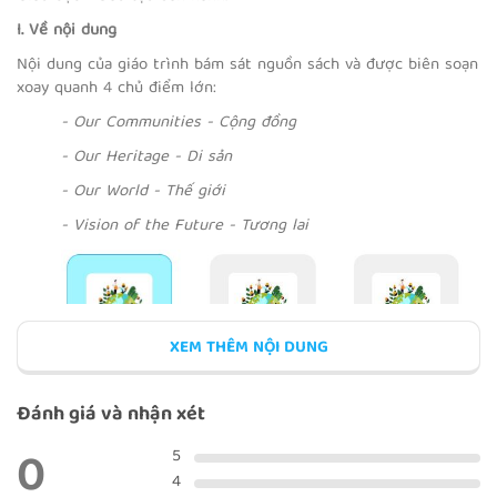
I. Về nội dung
UNIT 3.1 - TEEN STRESS AND
Nội dung của giáo trình bám sát nguồn sách và được biên soạn
PRESSURE
xoay quanh 4 chủ điểm lớn:
- Our Communities - Cộng đồng
- Our Heritage - Di sản
- Our World - Thế giới
UNIT 3.2 - TEEN STRESS AND
PRESSURE
- Vision of the Future - Tương lai
UNIT 3.3 - TEEN STRESS AND
PRESSURE
XEM THÊM NỘI DUNG
Đánh giá và nhận xét
0
UNIT 3.4 - TEEN STRESS AND
5
PRESSURE
4