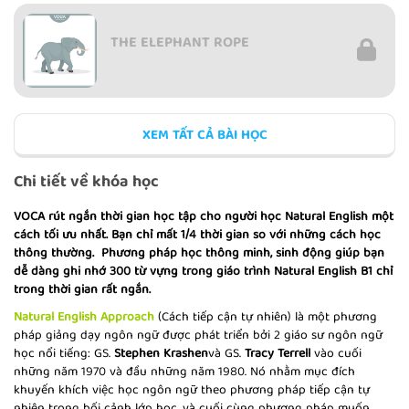
THE ELEPHANT ROPE
XEM TẤT CẢ BÀI HỌC
THE SYMBOL OF PEACE
Chi tiết về khóa học
VOCA rút ngắn thời gian học tập cho người học Natural English một
cách tối ưu nhất. Bạn chỉ mất 1/4 thời gian so với những cách học
thông thường. Phương pháp học thông minh, sinh động giúp bạn
MOUNT FUJI
dễ dàng ghi nhớ 300 từ vựng trong giáo trình Natural English B1 chỉ
trong thời gian rất ngắn.
Natural English Approach
(Cách tiếp cận tự nhiên) là một phương
pháp giảng dạy ngôn ngữ được phát triển bởi 2 giáo sư ngôn ngữ
học nổi tiếng: GS.
Stephen Krashen
và GS.
Tracy Terrell
vào cuối
THE OLD CARPENTER
những năm 1970 và đầu những năm 1980. Nó nhằm mục đích
khuyến khích việc học ngôn ngữ theo phương pháp tiếp cận tự