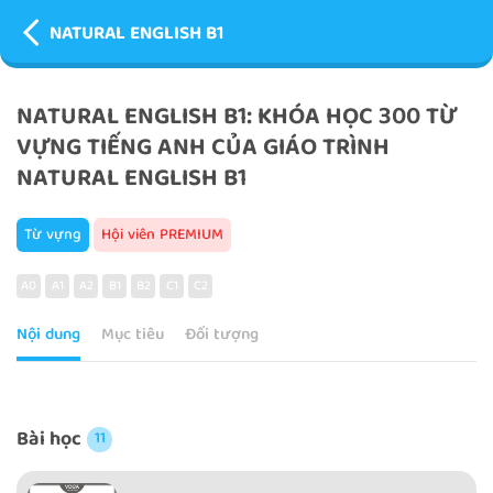
NATURAL ENGLISH B1
NATURAL ENGLISH B1: KHÓA HỌC 300 TỪ
VỰNG TIẾNG ANH CỦA GIÁO TRÌNH
NATURAL ENGLISH B1
Từ vựng
Hội viên PREMIUM
A0
A1
A2
B1
B2
C1
C2
Nội dung
Mục tiêu
Đối tượng
Bài học
11