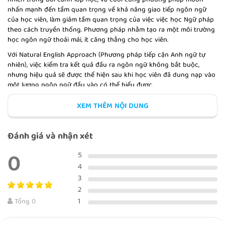
nhiên trong bối cảnh lớp học, và cuối cùng phương pháp muốn
nhấn mạnh đến tầm quan trọng về khả năng giao tiếp ngôn ngữ
của học viên, làm giảm tầm quan trọng của việc việc học Ngữ pháp
theo cách truyền thống. Phương pháp nhằm tạo ra một môi trường
THE INVENTION OF PENICILLIN
học ngôn ngữ thoải mái, ít căng thẳng cho học viên.
Với Natural English Approach (Phương pháp tiếp cận Anh ngữ tự
nhiên), việc kiểm tra kết quả đầu ra ngôn ngữ không bắt buộc,
nhưng hiệu quả sẽ được thể hiện sau khi học viên đã dung nạp vào
một lượng ngôn ngữ đầu vào có thể hiểu được.
A HERO
Natural Approach (Cách tiếp cận tự nhiên) đã trở nên gắn liền với
XEM THÊM NỘI DUNG
mô hình theo dõi của GS. Krashen, và nó thường được xem như là
một ứng dụng nền tảng của lý thuyết để giảng dạy ngôn ngữ nổi
tiếng trên thế giới.
Đánh giá và nhận xét
Hiện nay, hàng triệu sinh viên và người học tiếng Anh trên thế giới
0
BÀI KIỂM TRA TỔNG KẾT
5
đã và đang thành công với phương pháp này. Họ có thể nói tiếng
anh một cách lưu loát, dễ dàng và tự động. Quan trọng hơn, các
4
sinh viên cảm thấy tự tin, mạnh dạn khi nói tiếng anh sau một thời
3
gian tiếp cận Natural English.
2
Để tìm hiểu nhiều hơn về phương pháp này các bạn có thể xem tại
1
Tổng 0
đây:
Phương pháp Natural English