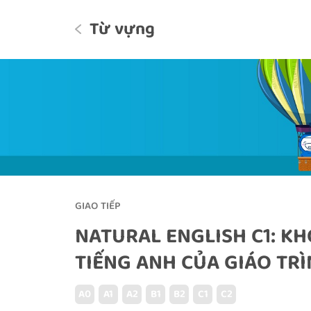
Từ vựng
GIAO TIẾP
NATURAL ENGLISH C1: K
TIẾNG ANH CỦA GIÁO TRÌ
A0
A1
A2
B1
B2
C1
C2