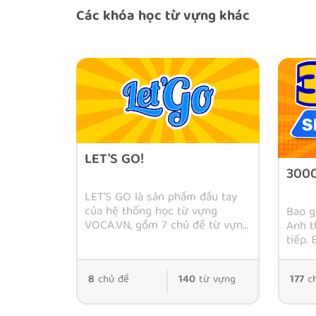
Các khóa học từ vựng khác
LET'S GO!
300
Natural English: Học tiếng Anh theo cách 
English Channel.
LET'S GO là sản phẩm đầu tay
của hệ thống học từ vựng
Bao g
Giáo trình Natural English chia làm 6 phần chính g
VOCA.VN, gồm 7 chủ đề từ vựng
Anh t
tiếng Anh thông dụng được thể
tiếp.
hiện qua hình thức Flashcards
những
thông minh hỗ trợ nhớ từ dễ
tiếp,
8
chủ đề
140
từ vựng
177
ch
dàng và sâu sắc.
tiếng
bản.