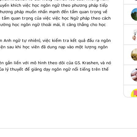
uyến khích việc học ngôn ngữ theo phương pháp tiếp
g phương pháp muốn nhấn mạnh đến tầm quan trọng về
m tầm quan trọng của việc việc học Ngữ pháp theo cách
ường học ngôn ngữ thoải mái, ít căng thẳng cho học
n Anh ngữ tự nhiên), việc kiểm tra kết quả đầu ra ngôn
iện sau khi học viên đã dung nạp vào một lượng ngôn
ên gắn liền với mô hình theo dõi của GS. Krashen, và nó
 lý thuyết để giảng dạy ngôn ngữ nổi tiếng trên thế
Anh trên thế giới đã và đang thành công với phương
, dễ dàng và tự động. Quan trọng hơn, các sinh viên
 thời gian tiếp cận Natural English.
 có thể xem tại đây:
Phương pháp Natural English