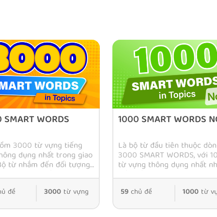
0 SMART WORDS
1000 SMART WORDS NO
tiếp cận ngôn ngữ Tự nhiên. Nguồn: Natural
ồm 3000 từ vựng tiếng
Là bộ từ đầu tiên thuộc dò
ồm:
hông dụng nhất trong giao
3000 SMART WORDS, với 1
 Bộ từ nhắm đến đối tượng
từ vựng thông dụng nhất n
 người học tiếng Anh giao
đến đối tượng những học ti
 người mới bắt đầu học
Anh giao tiếp, mới bắt đầu 
ủ đề
3000
từ vựng
59
chủ đề
1000
từ v
 Anh hoặc người mất căn
tiếng Anh hoặc bị mất căn b