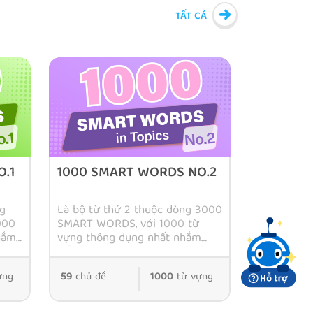
TẤT CẢ
.1
1000 SMART WORDS NO.2
ng
Là bộ từ thứ 2 thuộc dòng 3000
000
SMART WORDS, với 1000 từ
hắm
vựng thông dụng nhất nhắm
ếng
đến đối tượng những học tiếng
học
Anh giao tiếp, mới bắt đầu học
ựng
59
chủ đề
1000
từ vựng
ản.
tiếng Anh hoặc bị mất căn bản.