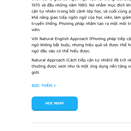
1970 và đầu những năm 1980. Nó nhằm mục đích kh
cận tự nhiên trong bối cảnh lớp học, và cuối cùn
khả năng giao tiếp ngôn ngữ của học viên, làm giả
truyền thống. Phương pháp nhằm tạo ra một môi tr
viên.
Với Natural English Approach (Phương pháp tiếp cậ
ngữ không bắt buộc, nhưng hiệu quả sẽ được thể h
ngữ đầu vào có thể hiểu được.
Natural Approach (Cách tiếp cận tự nhiên) đã trở n
thường được xem như là một ứng dụng nền tảng của
giới.
Hiện nay, hàng triệu sinh viên và người học tiếng 
ĐỌC THÊM +
pháp này. Họ có thể nói tiếng anh một cách lưu loát
cảm thấy tự tin, mạnh dạn khi nói tiếng anh sau một
Để tìm hiểu nhiều hơn về phương pháp này các bạn
HỌC NGAY