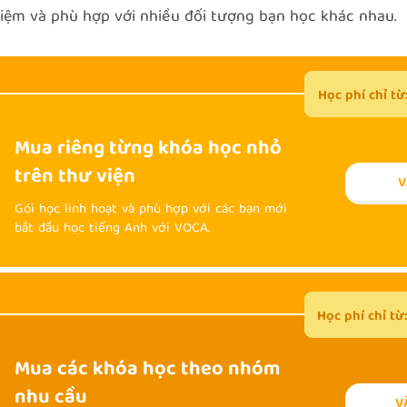
 kiệm và phù hợp với nhiều đối tượng bạn học khác nhau.
Học phí chỉ từ
Học phí chỉ từ
Mua riêng từng khóa học nhỏ
trên thư viện
V
Gói học linh hoạt và phù hợp với các bạn mới
bắt đầu học tiếng Anh với VOCA.
Học phí chỉ từ
Học phí chỉ t
Mua các khóa học theo nhóm
nhu cầu
V