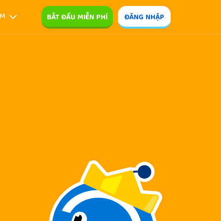
ÊM
BẮT ĐẦU MIỄN PHÍ
ĐĂNG NHẬP