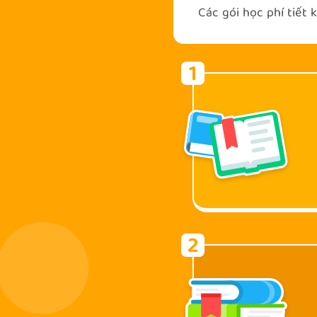
Các gói học phí tiết
1
2