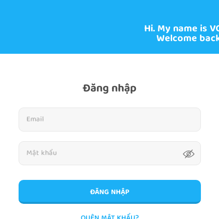
Hi. My name is V
Welcome back
Đăng nhập
ĐĂNG NHẬP
QUÊN MẬT KHẨU?