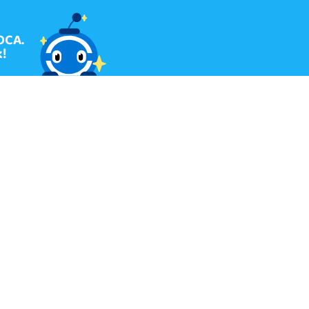
OCA.
!