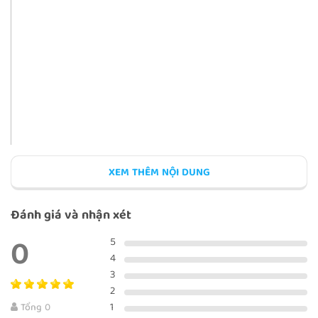
TWO NEIGHBORS
A POUND OF BUTTER
XEM THÊM NỘI DUNG
Đánh giá và nhận xét
0
5
4
3
2
1
Tổng 0