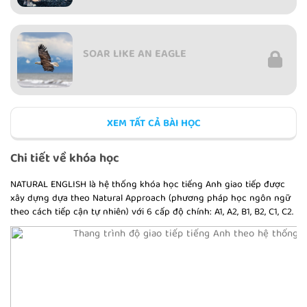
SOAR LIKE AN EAGLE
XEM TẤT CẢ BÀI HỌC
THE GREEDY LION
Chi tiết về khóa học
NATURAL ENGLISH là hệ thống khóa học tiếng Anh giao tiếp được
xây dựng dựa theo Natural Approach (phương pháp học ngôn ngữ
theo cách tiếp cận tự nhiên) với 6 cấp độ chính: A1, A2, B1, B2, C1, C2.
A LESSON IN GIVING
SHAKE OFF PROBLEMS