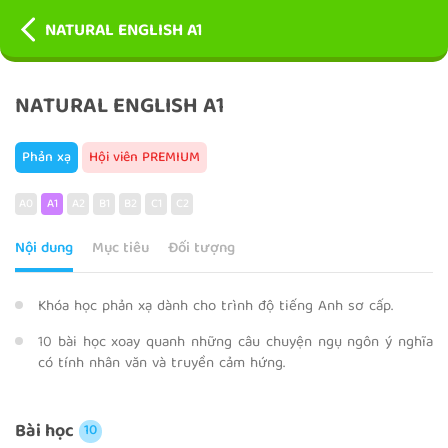
NATURAL ENGLISH A1
NATURAL ENGLISH A1
Phản xạ
Hội viên PREMIUM
A0
A1
A2
B1
B2
C1
C2
Nội dung
Mục tiêu
Đối tượng
Khóa học phản xạ dành cho trình độ tiếng Anh sơ cấp.
10 bài học xoay quanh những câu chuyện ngụ ngôn ý nghĩa
có tính nhân văn và truyền cảm hứng.
Bài học
10