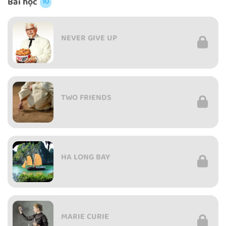
Bài học
10
NEVER GIVE UP
TWO FRIENDS
HA LONG BAY
MARIE CURIE