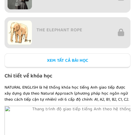
THE ELEPHANT ROPE
XEM TẤT CẢ BÀI HỌC
THE SYMBOL OF PEACE
Chi tiết về khóa học
NATURAL ENGLISH là hệ thống khóa học tiếng Anh giao tiếp được
xây dựng dựa theo Natural Approach (phương pháp học ngôn ngữ
theo cách tiếp cận tự nhiên) với 6 cấp độ chính: A1, A2, B1, B2, C1, C2.
MOUNT FUJI