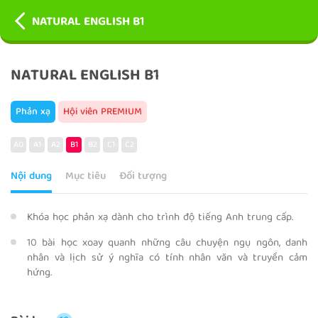
NATURAL ENGLISH B1
NATURAL ENGLISH B1
Phản xạ
Hội viên PREMIUM
A0
A1
A2
B1
B2
C1
C2
Nội dung
Mục tiêu
Đối tượng
Khóa học phản xạ dành cho trình độ tiếng Anh trung cấp.
10 bài học xoay quanh những câu chuyện ngụ ngôn, danh
nhân và lịch sử ý nghĩa có tính nhân văn và truyền cảm
hứng.