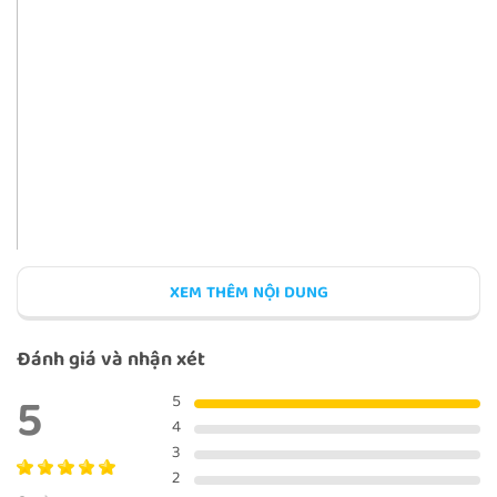
THE OLD CARPENTER
THE INVENTION OF PENICILLIN
A HERO
XEM THÊM NỘI DUNG
Đánh giá và nhận xét
5
5
4
3
2