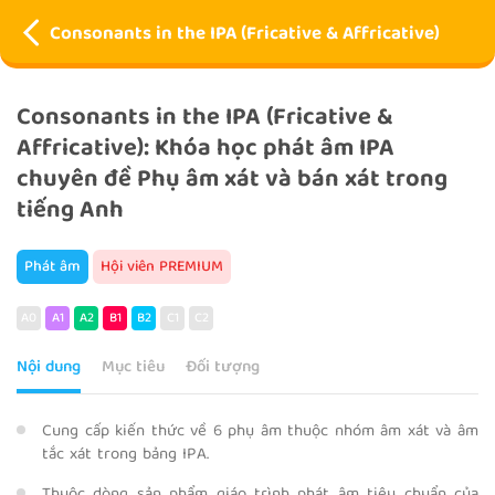
Consonants in the IPA (Fricative & Affricative)
Consonants in the IPA (Fricative &
Affricative): Khóa học phát âm IPA
chuyên đề Phụ âm xát và bán xát trong
tiếng Anh
Phát âm
Hội viên PREMIUM
A0
A1
A2
B1
B2
C1
C2
Nội dung
Mục tiêu
Đối tượng
Cung cấp kiến thức về 6 phụ âm thuộc nhóm âm xát và âm
tắc xát trong bảng IPA.