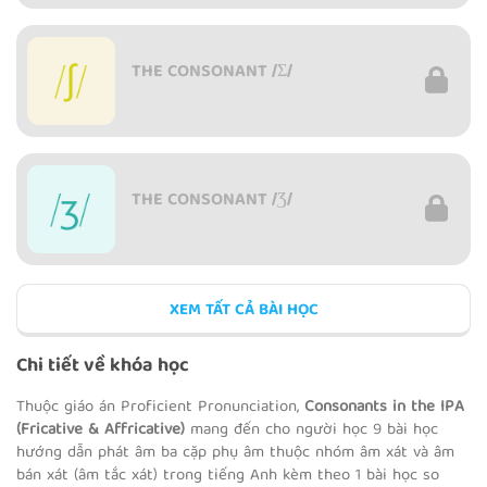
THE CONSONANT /Ʃ/
THE CONSONANT /Ʒ/
XEM TẤT CẢ BÀI HỌC
MINIMAL PAIRS /S/ - /Ʃ/ - /Ʒ/
Chi tiết về khóa học
Thuộc giáo án Proficient Pronunciation,
Consonants in the IPA
(Fricative & Affricative)
mang đến cho người học 9 bài học
hướng dẫn phát âm ba cặp phụ âm thuộc nhóm âm xát và âm
THE CONSONANT /TƩ/
bán xát (âm tắc xát) trong tiếng Anh kèm theo 1 bài học so