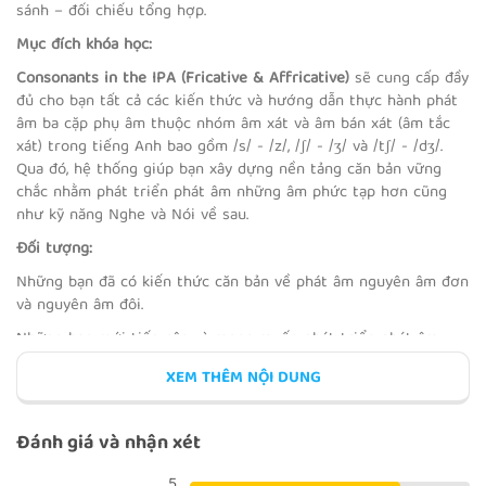
sánh – đối chiếu tổng hợp.
Mục đích khóa học:
Consonants in the IPA (Fricative & Affricative)
sẽ cung cấp đầy
THE CONSONANT /DƷ/
đủ cho bạn tất cả các kiến thức và hướng dẫn thực hành phát
âm ba cặp phụ âm thuộc nhóm âm xát và âm bán xát (âm tắc
xát) trong tiếng Anh bao gồm /s/ - /z/, /ʃ/ - /ʒ/ và /tʃ/ - /dʒ/.
Qua đó, hệ thống giúp bạn xây dựng nền tảng căn bản vững
chắc nhằm phát triển phát âm những âm phức tạp hơn cũng
như kỹ năng Nghe và Nói về sau.
MINIMAL PAIR /TƩ/ AND /DƷ/
Đối tượng:
Những bạn đã có kiến thức căn bản về phát âm nguyên âm đơn
và nguyên âm đôi.
Những bạn mới tiếp cận và mong muốn phát triển phát âm
REVIEW 5
tiếng Anh chuẩn như người bản xứ.
XEM THÊM NỘI DUNG
Những bạn mất căn bản hoặc muốn cải thiện lại kỹ năng phát
âm tiếng Anh của mình.
Đánh giá và nhận xét
Những bạn muốn xây dựng nền tảng phát âm chính xác nhằm
phát triển và cải thiện kỹ năng Nghe – Nói.
5