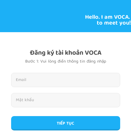
Hello. I am VOCA.
to meet you!
Đăng ký tài khoản VOCA
Bước 1: Vui lòng điền thông tin đăng nhập
TIẾP TỤC