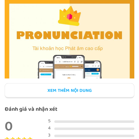
WORD STRESS: COMPOUND
ADJECTIVES
WORD STRESS: SOUND CHANGES
REVIEW: WORD STRESS
XEM THÊM NỘI DUNG
Đánh giá và nhận xét
0
5
4
Khóa học
English Pronunciation for Word Stress
(Khóa học
3