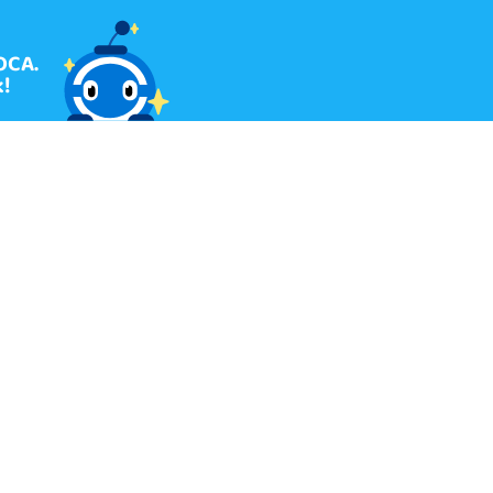
OCA.
!