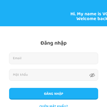
Hi. My name is V
Welcome back
Đăng nhập
ĐĂNG NHẬP
QUÊN MẬT KHẨU?