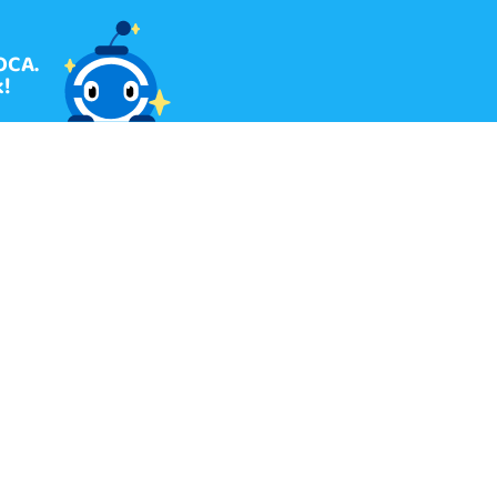
OCA.
!