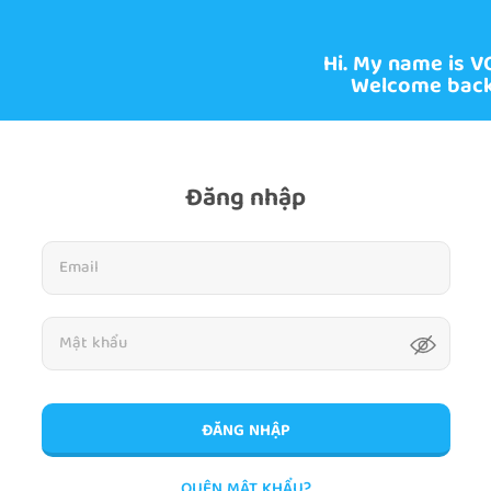
Hi. My name is V
Welcome back
Đăng nhập
ĐĂNG NHẬP
QUÊN MẬT KHẨU?