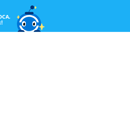
OCA.
!