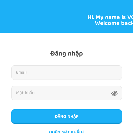
Hi. My name is V
Welcome back
Đăng nhập
ĐĂNG NHẬP
QUÊN MẬT KHẨU?