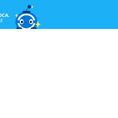
OCA.
!