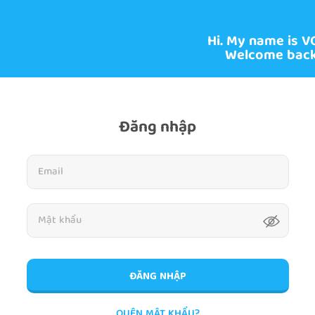
Hi. My name is V
Welcome back
Đăng nhập
ĐĂNG NHẬP
QUÊN MẬT KHẨU?