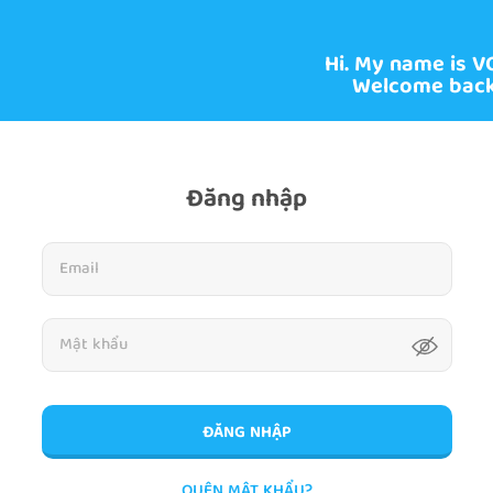
Hi. My name is V
Welcome back
Đăng nhập
ĐĂNG NHẬP
QUÊN MẬT KHẨU?