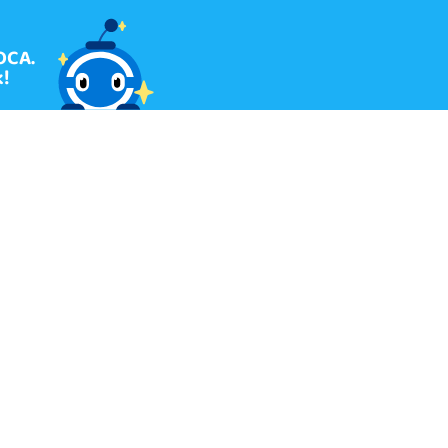
OCA.
!