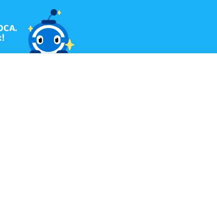
OCA.
!