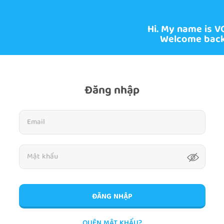
Hi. My name is V
Welcome back
Đăng nhập
ĐĂNG NHẬP
QUÊN MẬT KHẨU?