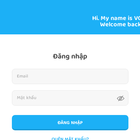
Hi. My name is V
Welcome back
Đăng nhập
ĐĂNG NHẬP
QUÊN MẬT KHẨU?