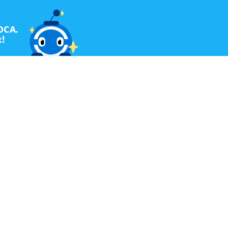
OCA.
!