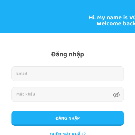
Hi. My name is V
Welcome back
Đăng nhập
ĐĂNG NHẬP
QUÊN MẬT KHẨU?