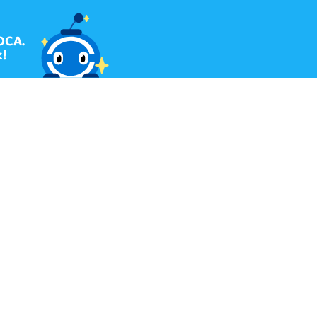
OCA.
!