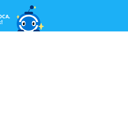
OCA.
!