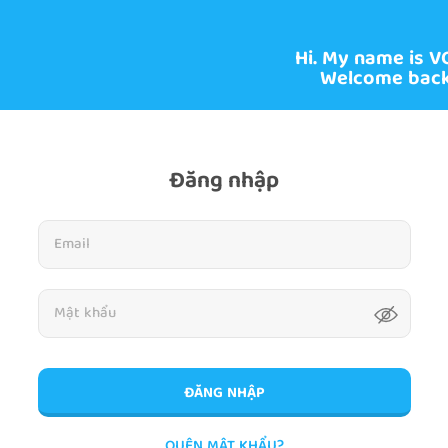
Hi. My name is V
Welcome back
Đăng nhập
ĐĂNG NHẬP
QUÊN MẬT KHẨU?