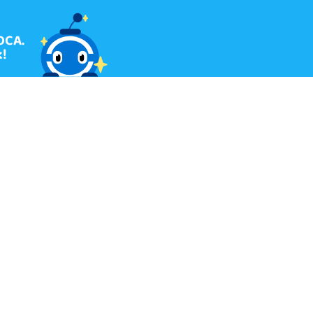
OCA.
!