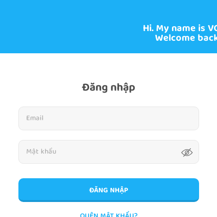
Hi. My name is V
Welcome back
Đăng nhập
ĐĂNG NHẬP
QUÊN MẬT KHẨU?