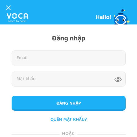
Đăng nhập
ĐĂNG NHẬP
QUÊN MẬT KHẨU?
HOẶC