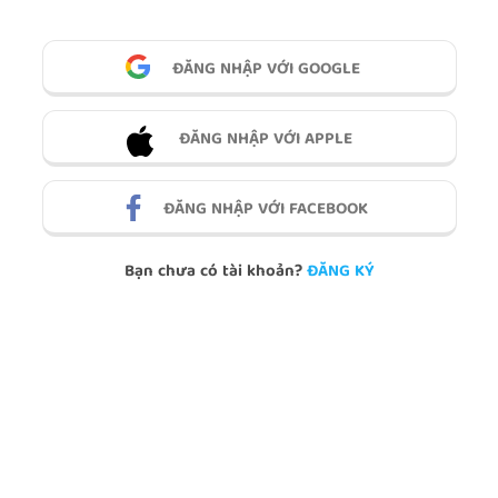
ĐĂNG NHẬP VỚI GOOGLE
ĐĂNG NHẬP VỚI APPLE
ĐĂNG NHẬP VỚI FACEBOOK
Bạn chưa có tài khoản?
ĐĂNG KÝ