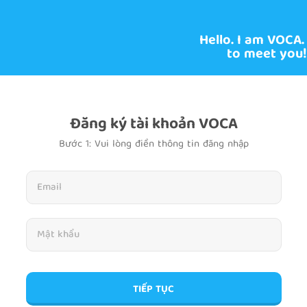
Hello. I am VOCA.
to meet you!
Đăng ký tài khoản VOCA
Bước 1: Vui lòng điền thông tin đăng nhập
TIẾP TỤC