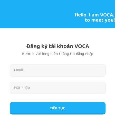
Hello. I am VOCA.
to meet you!
Đăng ký tài khoản VOCA
Bước 1: Vui lòng điền thông tin đăng nhập
TIẾP TỤC