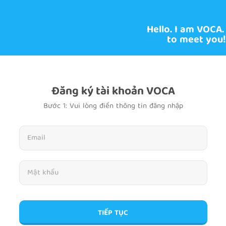
Hello. I am VOCA.
to meet you!
Đăng ký tài khoản VOCA
Bước 1: Vui lòng điền thông tin đăng nhập
TIẾP TỤC