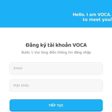
Hello. I am VOCA.
to meet you!
Đăng ký tài khoản VOCA
Bước 1: Vui lòng điền thông tin đăng nhập
TIẾP TỤC