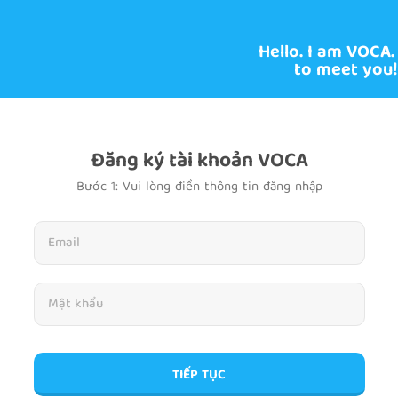
Hello. I am VOCA.
to meet you!
Đăng ký tài khoản VOCA
Bước 1: Vui lòng điền thông tin đăng nhập
TIẾP TỤC