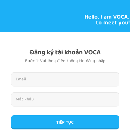
Hello. I am VOCA.
to meet you!
Đăng ký tài khoản VOCA
Bước 1: Vui lòng điền thông tin đăng nhập
TIẾP TỤC