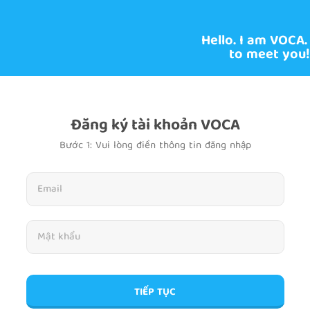
Hello. I am VOCA.
to meet you!
Đăng ký tài khoản VOCA
Bước 1: Vui lòng điền thông tin đăng nhập
TIẾP TỤC